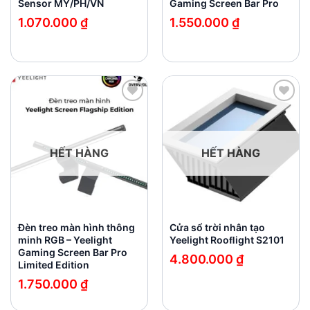
Sensor MY/PH/VN
Gaming Screen Bar Pro
1.070.000
₫
1.550.000
₫
Add to
Add to
wishlist
wishlist
HẾT HÀNG
HẾT HÀNG
Đèn treo màn hình thông
Cửa sổ trời nhân tạo
minh RGB – Yeelight
Yeelight Rooﬂight S2101
Gaming Screen Bar Pro
4.800.000
₫
Limited Edition
1.750.000
₫