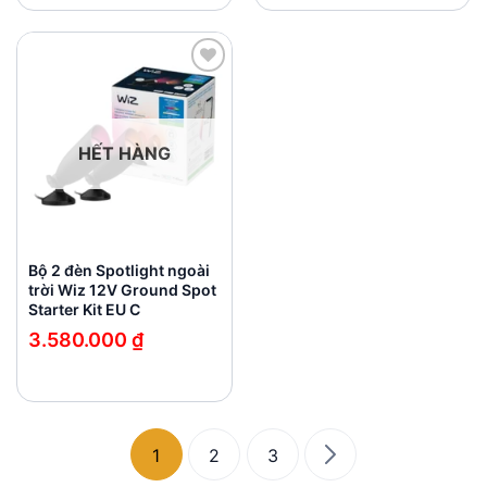
Add to
wishlist
HẾT HÀNG
Bộ 2 đèn Spotlight ngoài
trời Wiz 12V Ground Spot
Starter Kit EU C
3.580.000
₫
1
2
3