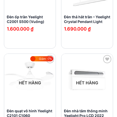
Đèn ốp trần Yeelight
Đèn thả hắt trần – Yeelight
C2001 S500 (Vuông)
Crystal Pendant Light
1.600.000
₫
1.690.000
₫
Giảm -7%
Add to
Add to
wishlist
wishlist
HẾT HÀNG
HẾT HÀNG
Đèn quạt vô hình Yeelight
Đèn nhà tắm thông minh
C2101 C1060
Yeelight Pro LCD 2022