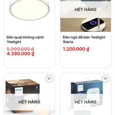
HẾT HÀNG
Đèn quạt không cánh
Đèn ngủ để bàn Yeelight
Yeelight
Staria
5.990.000
₫
1.200.000
₫
4.390.000
₫
Giá
Giá
gốc
hiện
là:
tại
5.990.000 ₫.
là:
4.390.000 ₫.
Add to
Add to
wishlist
wishlist
HẾT HÀNG
HẾT HÀNG