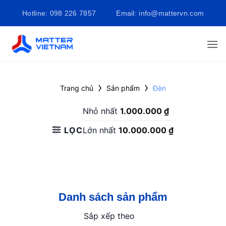
Bỏ
Hotline: 098 226 7857
Email: info@mattervn.com
qua
nội
dung
›
›
Trang chủ
Sản phẩm
Đèn
Nhỏ nhất
1.000.000
₫
LỌC
Lớn nhất
10.000.000
₫
Danh sách sản phẩm
Sắp xếp theo