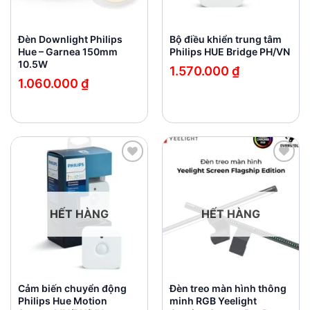
Đèn Downlight Philips
Bộ điều khiển trung tâm
Hue – Garnea 150mm
Philips HUE Bridge PH/VN
10.5W
1.570.000
₫
1.060.000
₫
Add to
Add to
wishlist
wishlist
HẾT HÀNG
HẾT HÀNG
Cảm biến chuyển động
Đèn treo màn hình thông
Philips Hue Motion
minh RGB Yeelight