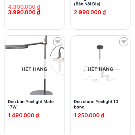
(Bản Nội Địa)
4.300.000
₫
3.990.000
₫
2.990.000
₫
Giá
Giá
gốc
hiện
là:
tại
4.300.000 ₫.
là:
3.990.000 ₫.
Add to
Add to
wishlist
wishlist
HẾT HÀNG
HẾT HÀNG
Đèn bàn Yeelight Mate
Đèn chùm Yeelight 10
17W
bóng
1.490.000
₫
1.250.000
₫