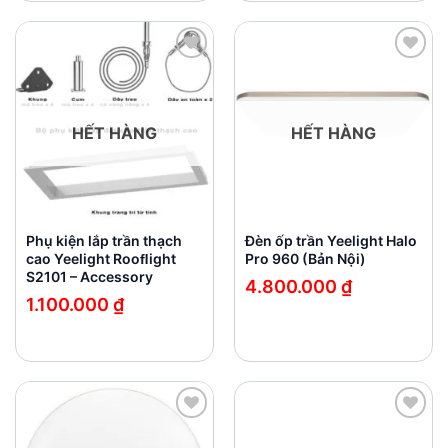
Add to
Add to
wishlist
wishlist
HẾT HÀNG
HẾT HÀNG
Phụ kiện lắp trần thạch
Đèn ốp trần Yeelight Halo
cao Yeelight Rooﬂight
Pro 960 (Bản Nội)
S2101 – Accessory
4.800.000
₫
1.100.000
₫
Add to
Add to
wishlist
wishlist