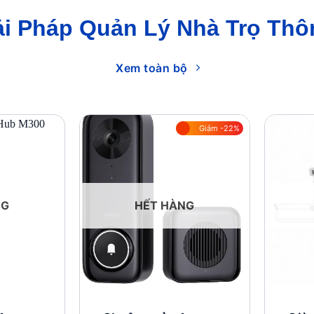
ải Pháp Quản Lý Nhà Trọ Thô
Xem toàn bộ
Giảm -22%
Add to
Add to
wishlist
wishlist
NG
HẾT HÀNG