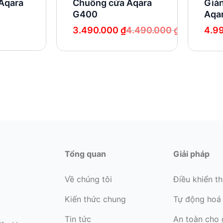
 Aqara
Chuông cửa Aqara
Giàn
G400
Aqa
Giá
Giá
Giá
Giá
3.490.000
₫
4.490.000
₫
4.9
gốc
hiện
gốc
hiện
là:
tại
là:
tại
4.490.000 ₫.
là:
5.49
là:
3.490.000 ₫.
4.99
Tổng quan
Giải pháp
Về chúng tôi
Điều khiển t
Kiến thức chung
Tự động hoá
Tin tức
An toàn cho 