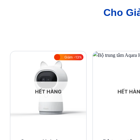
Cho Gi
Giảm -13%
Add to
wishlist
HẾT HÀNG
HẾT HÀ