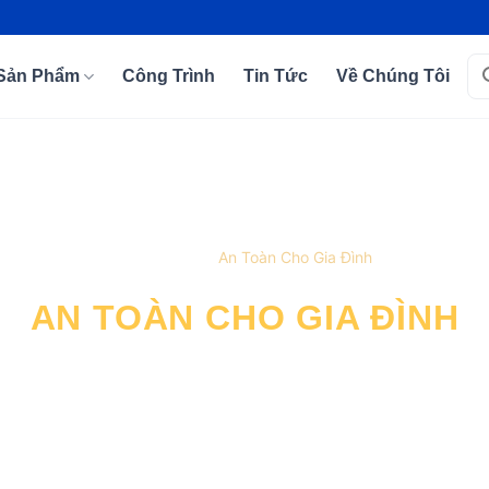
Tì
Sản Phẩm
Công Trình
Tin Tức
Về Chúng Tôi
kiế
›
Trang chủ
An Toàn Cho Gia Đình
AN TOÀN CHO GIA ĐÌNH