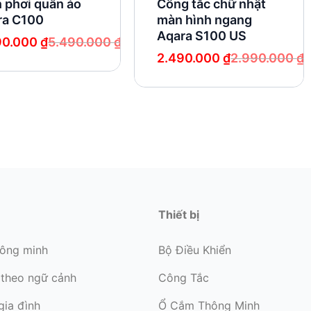
 phơi quần áo
Công tắc chữ nhật
ra C100
màn hình ngang
Aqara S100 US
90.000
₫
5.490.000
₫
Giá
Giá
2.490.000
₫
2.990.000
₫
gốc
hiện
0.000 ₫.
là:
tại
0.000 ₫.
2.990.000 ₫.
là:
2.490.000 ₫.
Thiết bị
hông minh
Bộ Điều Khiển
 theo ngữ cảnh
Công Tắc
gia đình
Ổ Cắm Thông Minh