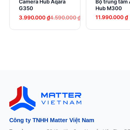
Camera Hub Aqara
Bộ trung tâm
G350
Hub M300
Giá
Giá
11.990.000
₫
3.990.000
₫
4.590.000
₫
gốc
hiện
là:
tại
4.590.000 ₫.
là:
3.990.000 ₫.
Công ty TNHH Matter Việt Nam