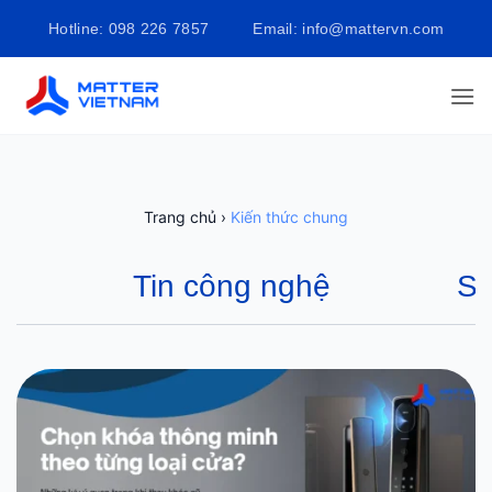
Bỏ
Hotline: 098 226 7857
Email: info@mattervn.com
qua
nội
dung
Trang chủ
›
Kiến thức chung
Tin công nghệ
Sự