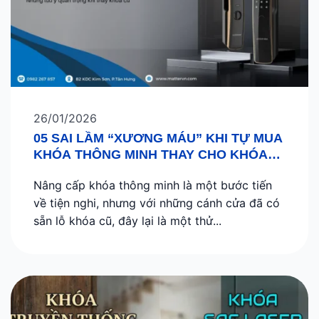
26/01/2026
05 SAI LẦM “XƯƠNG MÁU” KHI TỰ MUA
KHÓA THÔNG MINH THAY CHO KHÓA
CƠ CŨ
Nâng cấp khóa thông minh là một bước tiến
về tiện nghi, nhưng với những cánh cửa đã có
sẵn lỗ khóa cũ, đây lại là một thử...