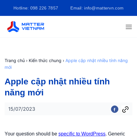
Bỏ
Hotline: 098 226 7857
Email: info@mattervn.com
qua
nội
dung
Trang chủ
›
Kiến thức chung
›
Apple cập nhật nhiều tính năng
mới
Apple cập nhật nhiều tính
năng mới
15/07/2023
Your question should be
specific to WordPress
. Generic