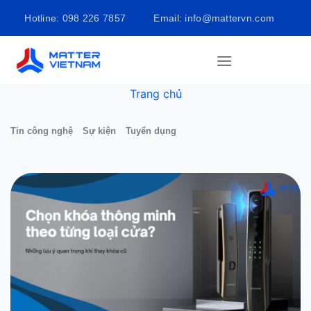
Bỏ
Hotline: 098 226 7857
Email: info@mattervn.com
qua
nội
dung
Trang chủ
Tin công nghệ
Sự kiện
Tuyển dụng