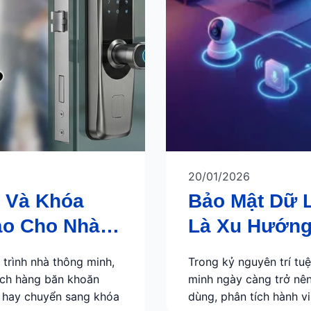
20/01/2026
 Và Khóa
Bảo Mật Dữ L
ào Cho Nhà
Là Xu Hướng
Minh?
 trình nhà thông minh,
Trong kỷ nguyên trí tuệ
ách hàng băn khoăn
minh ngày càng trở nên
g hay chuyển sang khóa
dùng, phân tích hành vi