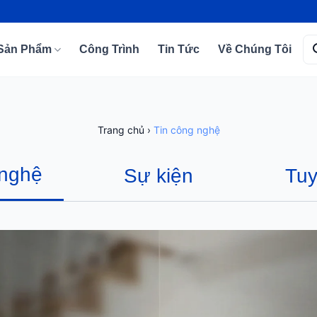
Tì
Sản Phẩm
Công Trình
Tin Tức
Về Chúng Tôi
kiế
Trang chủ
›
Tin công nghệ
 nghệ
Sự kiện
Tuy