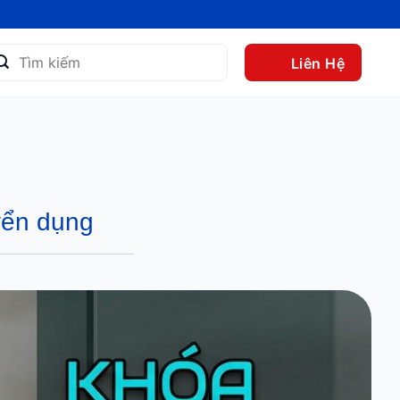
m
Liên Hệ
m:
ển dụng