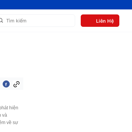
m
Liên Hệ
m:
phát hiện
m và
hêm về sự