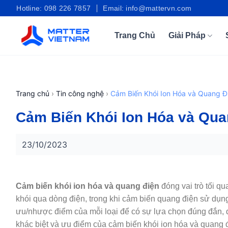
Bỏ
Hotline: 098 226 7857
Email: info@mattervn.com
qua
nội
Trang Chủ
Giải Pháp
dung
Trang chủ
›
Tin công nghệ
›
Cảm Biến Khói Ion Hóa và Quang Đ
Cảm Biến Khói Ion Hóa và Qua
23/10/2023
Cảm biến khói ion hóa và quang điện
đóng vai trò tối q
khói qua dòng điện, trong khi cảm biến quang điện sử dụng 
ưu/nhược điểm của mỗi loại để có sự lựa chọn đúng đắn, 
khác biệt và ưu điểm của cảm biến khói ion hóa và quang đi