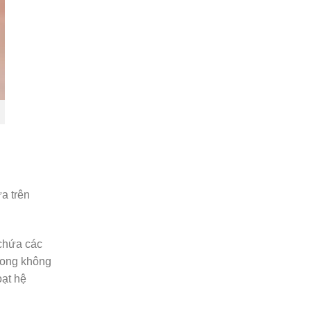
a trên
 chứa các
trong không
oạt hệ