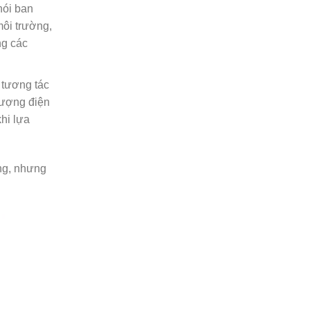
hói ban
ôi trường,
ng các
 tương tác
 lượng điện
hi lựa
óng, nhưng