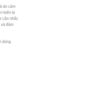
là do cảm
m biến bị
sự cân nhắc
y và đảm
ời dùng