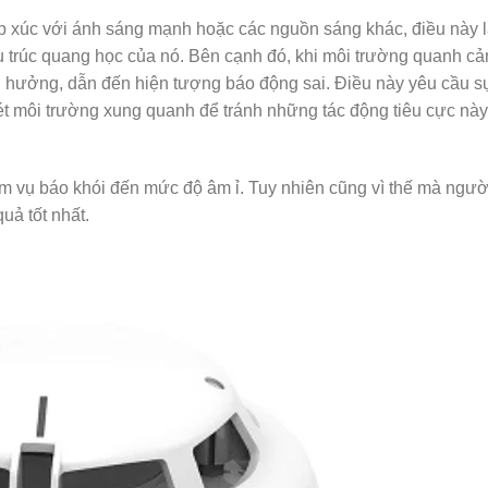
ếp xúc với ánh sáng mạnh hoặc các nguồn sáng khác, điều này 
u trúc quang học của nó. Bên cạnh đó, khi môi trường quanh cả
ảnh hưởng, dẫn đến hiện tượng báo động sai. Điều này yêu cầu 
 xét môi trường xung quanh để tránh những tác động tiêu cực nà
hiệm vụ báo khói đến mức độ âm ỉ. Tuy nhiên cũng vì thế mà ngư
uả tốt nhất.