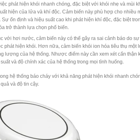
việc phát hiện khói nhanh chóng, đặc biệt với khói nhẹ và mùi k
ất hiện của lửa và khí độc. Cảm biến này phù hợp cho nhiều m
 Sự ổn định và hiệu suất cao khi phát hiện khí độc, đặc biệt tro
óa trở thành lựa chọn phổ biến.
c với hơi nước, cảm biến này có thể gây ra sai cảnh báo do sự
ệc phát hiện khói. Hơn nữa, cảm biến khói ion hóa tiêu thụ một
ng lượng của hệ thống. Nhược điểm này cần xem xét cẩn thận k
uất và độ chính xác của hệ thống trong mọi tình huống.
 trong hệ thống báo cháy với khả năng phát hiện khói nhanh ch
uả và độ tin cậy.