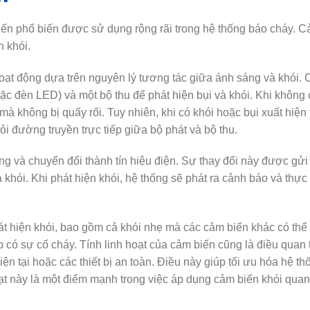
iến phổ biến được sử dụng rộng rãi trong hệ thống báo cháy. C
 khói.
ạt động dựa trên nguyên lý tương tác giữa ánh sáng và khói. C
c đèn LED) và một bộ thu để phát hiện bụi và khói. Khi không 
à không bị quấy rối. Tuy nhiên, khi có khói hoặc bụi xuất hiện
ỏi đường truyền trực tiếp giữa bộ phát và bộ thu.
g và chuyển đổi thành tín hiệu điện. Sự thay đổi này được gửi
 khói. Khi phát hiện khói, hệ thống sẽ phát ra cảnh báo và thực
át hiện khói, bao gồm cả khói nhẹ mà các cảm biến khác có thể 
 có sự cố cháy. Tính linh hoạt của cảm biến cũng là điều quan 
n tại hoặc các thiết bị an toàn. Điều này giúp tối ưu hóa hệ t
ạt này là một điểm mạnh trong việc áp dụng cảm biến khói quan