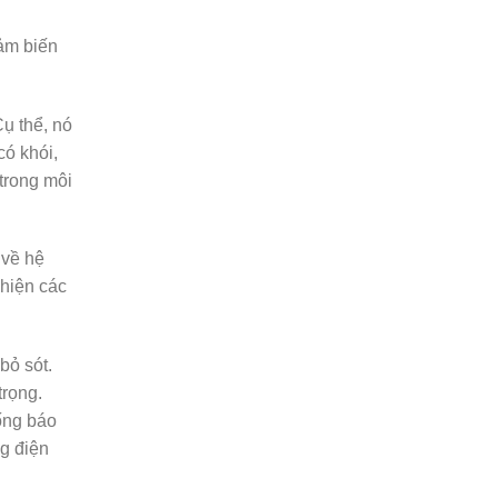
ảm biến
ụ thể, nó
có khói,
 trong môi
 về hệ
 hiện các
bỏ sót.
trọng.
hống báo
g điện