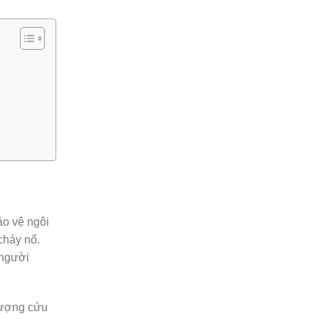
ảo vệ ngôi
cháy nổ.
 người
lượng cứu