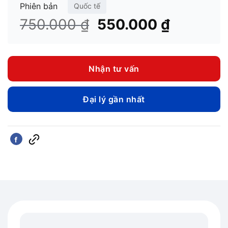
Phiên bản
Quốc tế
Giá
Giá
750.000
₫
550.000
₫
gốc
hiện
là:
tại
750.000 ₫.
là:
Nhận tư vấn
550.000
Đại lý gần nhất