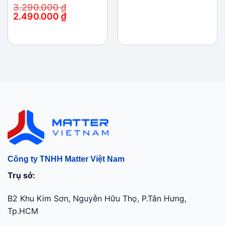
3.290.000
₫
2.490.000
₫
Giá
Giá
gốc
hiện
là:
tại
3.290.000 ₫.
là:
2.490.000 ₫.
Công ty TNHH Matter Việt Nam
Trụ sở:
B2 Khu Kim Sơn, Nguyễn Hữu Thọ, P.Tân Hưng,
Tp.HCM