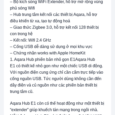
– Bộ kích sóng WiFi Extender, hỗ trợ mở rộng vùng
phủ sóng Wifi
– Hub trung tâm kết nối các thiết bị Aqara, hỗ trợ
điều khiển từ xa, tạo tự động hoá
– Giao thức Zigbee 3.0, hỗ trợ kết nối 128 thiết bị
con trong hệ
– Kết nối: Wifi 2.4 GHz
– Cổng USB dễ dàng sử dụng ở mọi khu vực
– Chứng nhận works with Apple HomeKit
1. Aqara Hub phiên bản nhỏ gọn E1Aqara Hub
E1 có thiết kế nhỏ gọn như một chiếc USB di động.
Với nguồn điện cung ứng chỉ cần cắm trực tiếp vào
cổng nguồn USB. Tức người dùng không cần đến
dây điện và củ nguồn như các phiên bản thiết bị
trung tâm cũ.
Aqara Hub E1 còn có thể hoạt động như một thiết bị
“extender” giúp khuếch tán mạng trong ngôi nhà.