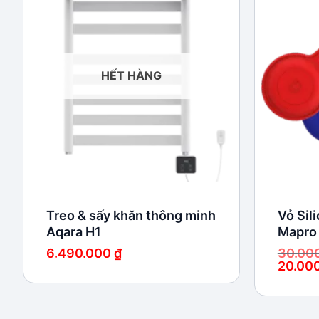
Add to
wishlist
HẾT HÀNG
Treo & sấy khăn thông minh
Vỏ Sil
Aqara H1
Mapro
6.490.000
₫
30.00
20.00
Giá
Giá
gốc
hiện
là:
tại
30.000 ₫
là:
20.000 ₫