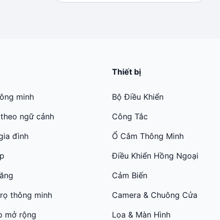
từ
1.890.000 ₫
đến
2.090.000 ₫
Thiết bị
hông minh
Bộ Điều Khiển
 theo ngữ cảnh
Công Tắc
gia đình
Ổ Cắm Thông Minh
ớp
Điều Khiển Hồng Ngoại
năng
Cảm Biến
trọ thông minh
Camera & Chuông Cửa
p mở rộng
Loa & Màn Hình