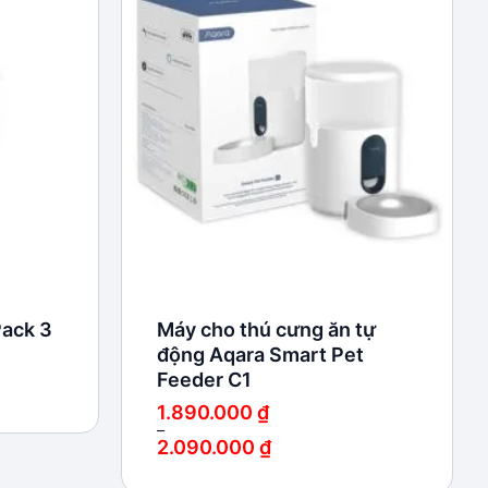
Add to
Add to
wishlist
wishlist
Pack 3
Máy cho thú cưng ăn tự
động Aqara Smart Pet
Feeder C1
1.890.000
₫
–
2.090.000
₫
Khoảng
giá: