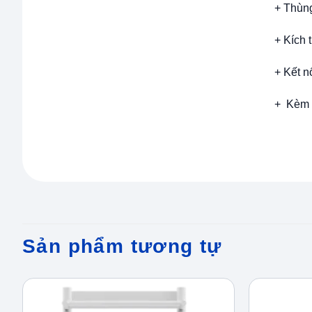
+ Thùng
+ Kích 
+ Kết n
+ Kèm r
Sản phẩm tương tự