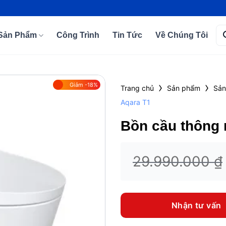
Tì
Sản Phẩm
Công Trình
Tin Tức
Về Chúng Tôi
kiế
›
›
Giảm -18%
Trang chủ
Sản phẩm
Sản
Aqara T1
Add to
wishlist
Bồn cầu thông 
29.990.000
₫
Nhận tư vấn