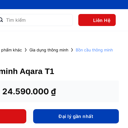
m
Liên Hệ
m:
›
›
 phẩm khác
Gia dụng thông minh
Bồn cầu thông minh
minh Aqara T1
Giá
Giá
24.590.000
₫
gốc
hiện
là:
tại
29.990.000 ₫.
là:
Đại lý gần nhất
24.590.000 ₫.