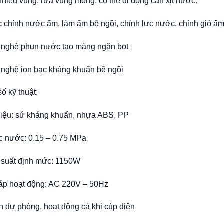
hiều vùng, rửa vùng mông, có thể di động cần xịt nước.
 chỉnh nước ấm, làm ấm bệ ngồi, chỉnh lực nước, chỉnh gió ấ
 nghệ phun nước tạo màng ngăn bọt
 nghệ ion bạc kháng khuẩn bệ ngồi
ố kỹ thuật:
liệu: sứ kháng khuẩn, nhựa ABS, PP
c nước: 0.15 – 0.75 MPa
 suất định mức: 1150W
 áp hoạt động: AC 220V – 50Hz
 dự phòng, hoạt động cả khi cúp điện