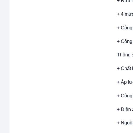
+ Rửa n
+ 4 mức
+ Công
+ Công
Thông s
+ Chất 
+ Áp lự
+ Công
+ Điện
+ Nguồn