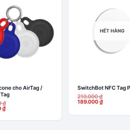
Add to
wishlist
HẾT HÀNG
icone cho AirTag /
SwitchBot NFC Tag 
 Tag
210.000
₫
189.000
₫
0
₫
Giá
Giá
0
₫
gốc
hiện
là:
tại
210.000 ₫.
là:
189.000 ₫.
.
.