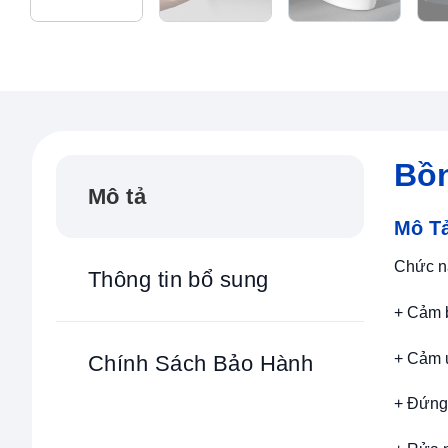
Bồn
Mô tả
Mô T
Chức n
Thông tin bổ sung
+ Cảm b
+ Cảm ứ
Chính Sách Bảo Hành
+ Đứng 