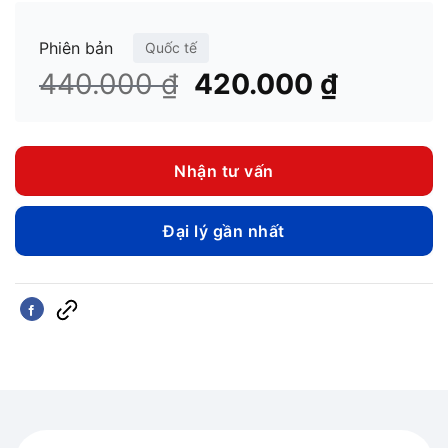
Phiên bản
Quốc tế
Giá
Giá
440.000
₫
420.000
₫
gốc
hiện
là:
tại
440.000 ₫.
là:
Nhận tư vấn
420.000
Đại lý gần nhất