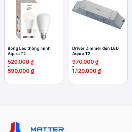
wishlist
wishlist
Bóng Led thông minh
Driver Dimmer đèn LED
Aqara T2
Aqara T2
520.000
₫
970.000
₫
–
–
590.000
₫
1.120.000
₫
Khoảng
Khoảng
giá:
giá:
từ
từ
520.000 ₫
970.000 ₫
đến
đến
590.000 ₫
1.120.000 ₫