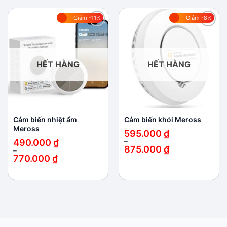
Giảm -11%
Giảm -8%
Add to
Add to
wishlist
wishlist
HẾT HÀNG
HẾT HÀNG
Cảm biến nhiệt ẩm
Cảm biến khói Meross
Meross
595.000
₫
490.000
₫
–
875.000
₫
–
Khoảng
770.000
₫
giá:
Khoảng
từ
giá:
595.000 ₫
từ
đến
490.000 ₫
875.000 ₫
đến
770.000 ₫