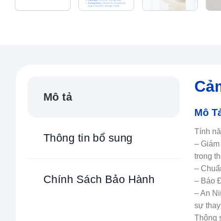
Cảm
Mô tả
Mô T
Tính nă
Thông tin bổ sung
– Giám 
trong t
– Chuẩn
Chính Sách Bảo Hành
– Báo Đ
– An Ni
sự thay
Thông s