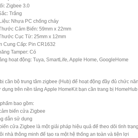
ối: Zigbee 3.0
Sắc: Trắng
 Liệu: Nhựa PC chống cháy
 Thước Cảm Biến: 59mm x 22mm
 Thước Cục Từ: 25mm x 12mm
n Cung Cấp: Pin CR1632
 năng Tamper: Có
tảng hoạt động: Tuya, SmartLife, Apple Home, GoogleHome
 bị cần bộ trung tâm zigbee (Hub) để hoạt động đầy đủ chức nă
ử dụng trên nền tảng Apple HomeKit bạn cần trang bị HomeHu
 phẩm bao gồm:
 cảm biến cửa Zigbee
g dẫn sử dụng
iến cửa Zigbee là một giải pháp hiệu quả để theo dõi tình trạn
ôi nhà thông minh để tạo ra một hệ thống an toàn và tiện lợi