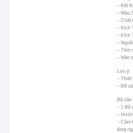
– Kết N
– Màu 
– Chất
– Kích
– Kích
– Nguồ
– Tính
– Nền 
Lưu ý:
– Thiết
– Để s
Bộ sản
– 1 Bộ
– Hướn
– Cảm b
tảng ng