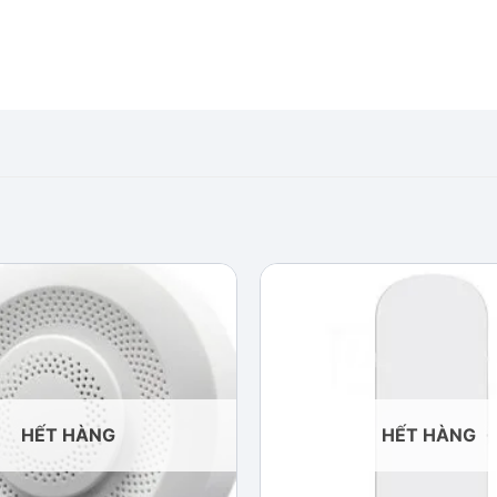
Add to
wishlist
HẾT HÀNG
HẾT HÀNG