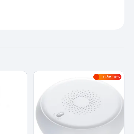
Giảm -16%
Add to
Add to
wishlist
wishlist