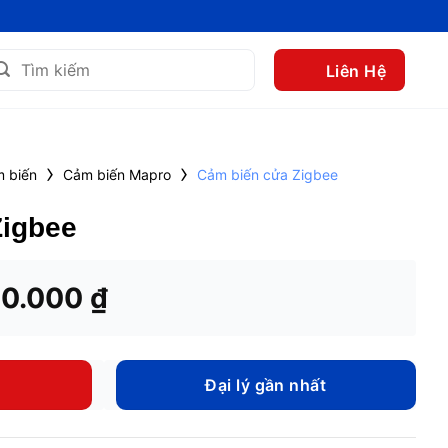
m
Liên Hệ
m:
›
›
 biến
Cảm biến Mapro
Cảm biến cửa Zigbee
Zigbee
á
Giá
50.000
₫
c
hiện
tại
8.000 ₫.
là:
Đại lý gần nhất
250.000 ₫.