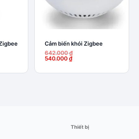
Zigbee
Cảm biến khói Zigbee
642.000
₫
540.000
₫
Giá
Giá
gốc
hiện
là:
tại
642.000 ₫.
là:
540.000 ₫.
Thiết bị