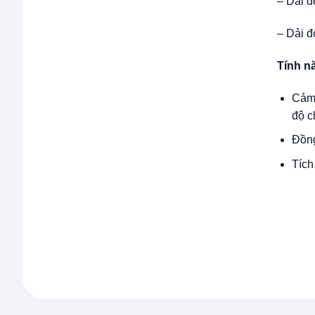
– Dải đ
– Dải 
Tính n
Cảm 
độ c
Đồng
Tích