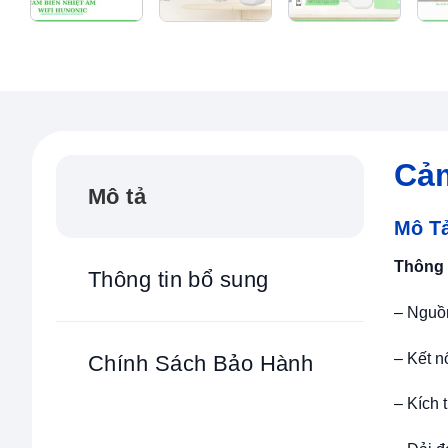
Cảm
Mô tả
Mô T
T
hông 
Thông tin bổ sung
– Nguồn
– Kết n
Chính Sách Bảo Hành
– Kích