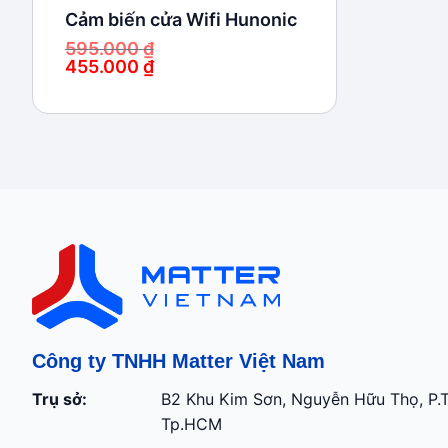
Cảm biến cửa Wifi Hunonic
595.000
₫
455.000
₫
Giá
Giá
gốc
hiện
là:
tại
595.000 ₫.
là:
455.000 ₫.
Công ty TNHH Matter Việt Nam
Trụ sở:
B2 Khu Kim Sơn, Nguyễn Hữu Thọ, P.
Tp.HCM