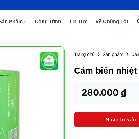
Tì
Sản Phẩm
Công Trình
Tin Tức
Về Chúng Tôi
kiế
›
›
Trang chủ
Sản phẩm
Cảm
Add to
Cảm biến nhiệt
wishlist
280.000
₫
Nhận tư vấn