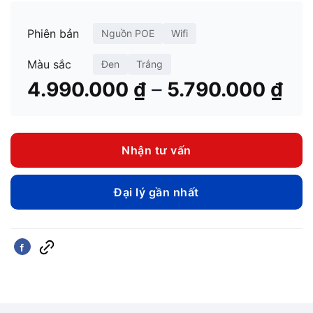
Phiên bản
Nguồn POE
Wifi
Màu sắc
Đen
Trắng
Kh
–
4.990.000
₫
5.790.000
₫
giá
từ
4.
Nhận tư vấn
đế
5.
Đại lý gần nhất