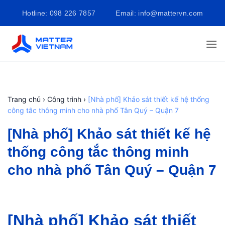
Bỏ
Hotline: 098 226 7857
Email: info@mattervn.com
qua
nội
dung
Trang chủ
›
Công trình
›
[Nhà phố] Khảo sát thiết kế hệ thống
công tắc thông minh cho nhà phố Tân Quý – Quận 7
[Nhà phố] Khảo sát thiết kế hệ
thống công tắc thông minh
cho nhà phố Tân Quý – Quận 7
[Nhà phố] Khảo sát thiết