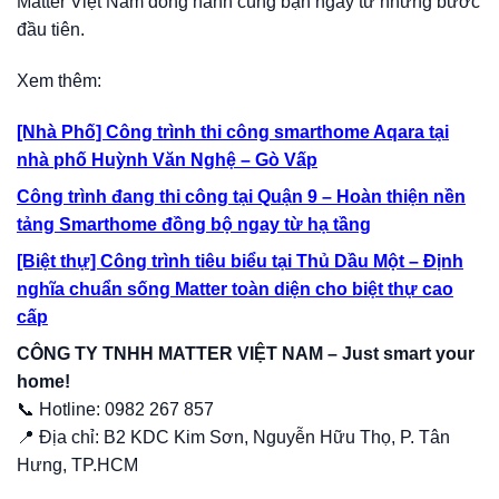
Matter Việt Nam đồng hành cùng bạn ngay từ những bước
đầu tiên.
Xem thêm:
[Nhà Phố] Công trình thi công smarthome Aqara tại
nhà phố Huỳnh Văn Nghệ – Gò Vấp
Công trình đang thi công tại Quận 9 – Hoàn thiện nền
tảng Smarthome đồng bộ ngay từ hạ tầng
[Biệt thự] Công trình tiêu biểu tại Thủ Dầu Một – Định
nghĩa chuẩn sống Matter toàn diện cho biệt thự cao
cấp
CÔNG TY TNHH MATTER VIỆT NAM – Just smart your
home!
📞 Hotline: 0982 267 857
📍 Địa chỉ: B2 KDC Kim Sơn, Nguyễn Hữu Thọ, P. Tân
Hưng, TP.HCM