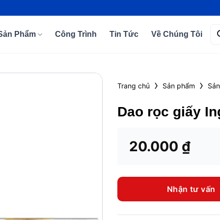
Tì
Sản Phẩm
Công Trình
Tin Tức
Về Chúng Tôi
kiế
›
›
Trang chủ
Sản phẩm
Sản
Add to
Dao rọc giấy I
wishlist
20.000
₫
Nhận tư vấn