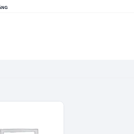
ẶNG
Add to
wishlist