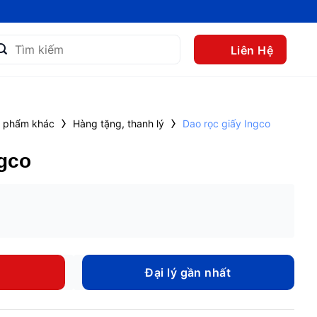
m
Liên Hệ
m:
›
›
 phẩm khác
Hàng tặng, thanh lý
Dao rọc giấy Ingco
ngco
Đại lý gần nhất