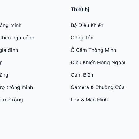
Thiết bị
hông minh
Bộ Điều Khiển
 theo ngữ cảnh
Công Tắc
gia đình
Ổ Cắm Thông Minh
ớp
Điều Khiển Hồng Ngoại
năng
Cảm Biến
trọ thông minh
Camera & Chuông Cửa
p mở rộng
Loa & Màn Hình