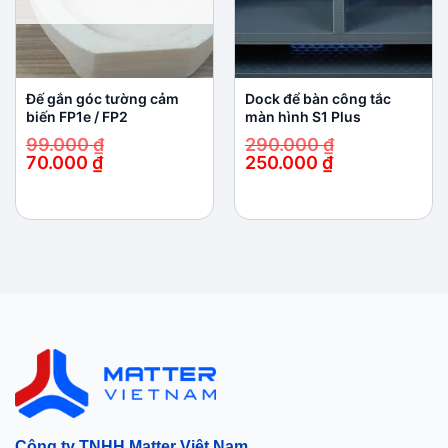
Đế gắn góc tường cảm
Dock để bàn công tắc
biến FP1e / FP2
màn hình S1 Plus
99.000
₫
290.000
₫
70.000
₫
250.000
₫
Giá
Giá
Giá
Giá
gốc
hiện
gốc
hiện
là:
tại
là:
tại
99.000 ₫.
là:
290.000 ₫.
là:
70.000 ₫.
250.000 ₫.
Công ty TNHH Matter Việt Nam