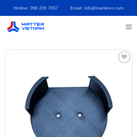
Bỏ
Hotline: 098 226 7857
Email: info@mattervn.com
qua
nội
dung
Add to
wishlist