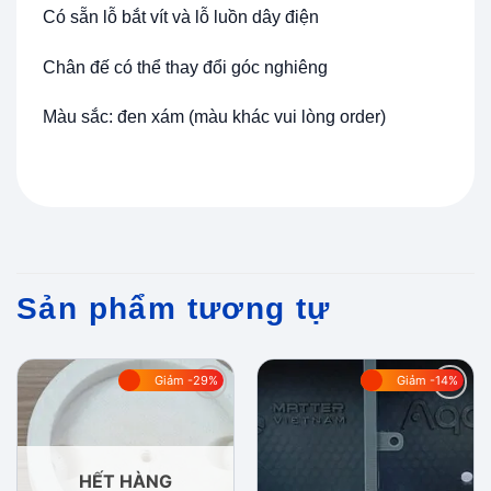
Có sẵn lỗ bắt vít và lỗ luồn dây điện
Chân đế có thể thay đổi góc nghiêng
Màu sắc: đen xám (màu khác vui lòng order)
Sản phẩm tương tự
Giảm -29%
Giảm -14%
Add to
Add to
wishlist
wishlist
HẾT HÀNG