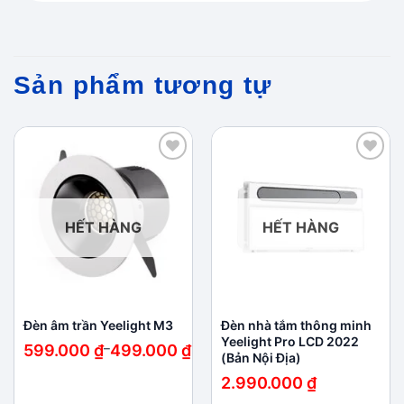
Sản phẩm tương tự
Add to
Add to
wishlist
wishlist
HẾT HÀNG
HẾT HÀNG
Đèn âm trần Yeelight M3
Đèn nhà tắm thông minh
Yeelight Pro LCD 2022
Khoảng
599.000
₫
–
499.000
₫
(Bản Nội Địa)
giá:
từ
2.990.000
₫
499.000 ₫
đến