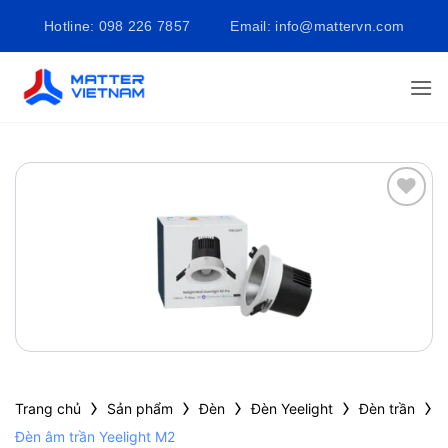
Bỏ
Hotline: 098 226 7857
Email: info@mattervn.com
qua
nội
dung
Add to
wishlist
›
›
›
›
›
Trang chủ
Sản phẩm
Đèn
Đèn Yeelight
Đèn trần
Đèn âm trần Yeelight M2