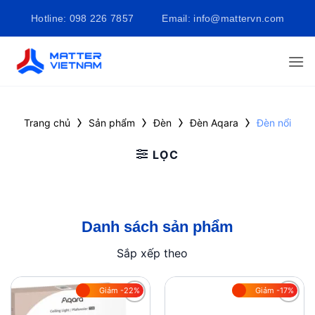
Bỏ
Hotline: 098 226 7857
Email: info@mattervn.com
qua
nội
dung
›
›
›
›
Trang chủ
Sản phẩm
Đèn
Đèn Aqara
Đèn nổi
LỌC
Danh sách sản phẩm
Sắp xếp theo
Giảm -22%
Giảm -17%
Add to
Add to