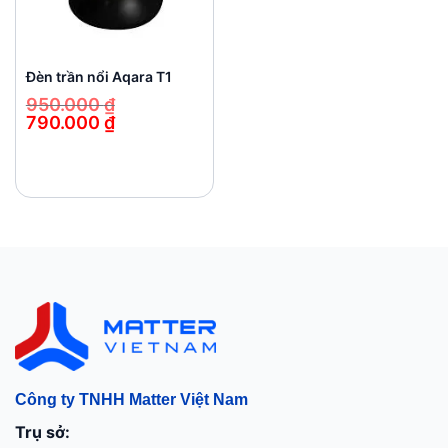
Đèn trần nổi Aqara T1
950.000
₫
790.000
₫
Giá
Giá
gốc
hiện
là:
tại
950.000 ₫.
là:
790.000 ₫.
Công ty TNHH Matter Việt Nam
Trụ sở: