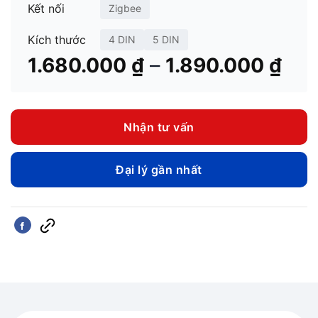
Kết nối
Zigbee
Kích thước
4 DIN
5 DIN
Kho
–
1.680.000
₫
1.890.000
₫
giá:
từ
1.6
Nhận tư vấn
đến
1.8
Đại lý gần nhất