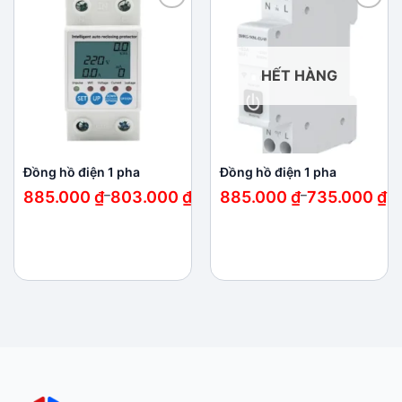
Add to
Add to
wishlist
wishlist
HẾT HÀNG
Đồng hồ điện 1 pha
Đồng hồ điện 1 pha
Khoảng
Khoảng
885.000
₫
–
803.000
₫
885.000
₫
–
735.000
₫
giá:
giá:
từ
từ
803.000 ₫
735.000 ₫
đến
đến
885.000 ₫
885.000 ₫