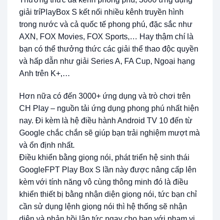
giải tríPlayBox S kết nối nhiều kênh truyền hình
trong nước và cả quốc tế phong phú, đặc sắc như
AXN, FOX Movies, FOX Sports,… Hay thậm chí là
bạn có thể thưởng thức các giải thể thao độc quyền
và hấp dẫn như giải Series A, FA Cup, Ngoại hạng
Anh trên K+,…
Hơn nữa có đến 3000+ ứng dụng và trò chơi trên
CH Play – nguồn tải ứng dụng phong phú nhất hiện
nay. Đi kèm là hệ điều hành Android TV 10 đến từ
Google chắc chắn sẽ giúp bạn trải nghiệm mượt mà
và ổn định nhất.
Điều khiển bằng giọng nói, phát triển hệ sinh thái
GoogleFPT Play Box S lần này được nâng cấp lên
kèm với tính năng vô cùng thông minh đó là điều
khiển thiết bị bằng nhận diện giọng nói, tức bạn chỉ
cần sử dụng lệnh giọng nói thì hệ thống sẽ nhận
diện và phản hồi lập tức ngay cho bạn với phạm vi