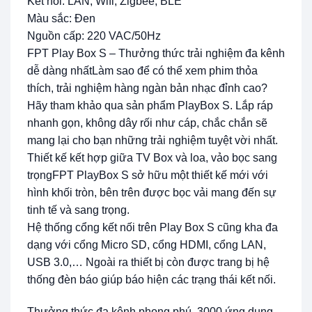
Kết nối: LAN, Wifi, Zigbee, BLE
Màu sắc: Đen
Nguồn cấp: 220 VAC/50Hz
FPT Play Box S – Thưởng thức trải nghiệm đa kênh
dễ dàng nhấtLàm sao để có thể xem phim thỏa
thích, trải nghiệm hàng ngàn bản nhạc đỉnh cao?
Hãy tham khảo qua sản phẩm PlayBox S. Lắp ráp
nhanh gọn, không dây rối như cáp, chắc chắn sẽ
mang lại cho bạn những trải nghiệm tuyệt vời nhất.
Thiết kế kết hợp giữa TV Box và loa, vảo bọc sang
trọngFPT PlayBox S sở hữu một thiết kế mới với
hình khối tròn, bên trên được bọc vải mang đến sự
tinh tế và sang trọng.
Hệ thống cổng kết nối trên Play Box S cũng kha đa
dạng với cổng Micro SD, cổng HDMI, cổng LAN,
USB 3.0,… Ngoài ra thiết bị còn được trang bị hệ
thống đèn báo giúp báo hiện các trạng thái kết nối.
Thưởng thức đa kênh phong phú, 3000 ứng dụng