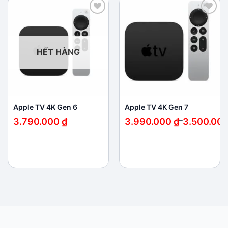
Add to
Add to
wishlist
wishlist
HẾT HÀNG
Apple TV 4K Gen 6
Apple TV 4K Gen 7
Khoảng
3.790.000
₫
3.990.000
₫
–
3.500.00
giá:
từ
3.500.000 ₫
đến
3.990.000 ₫