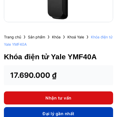
›
›
›
›
Trang chủ
Sản phẩm
Khóa
Khoá Yale
Khóa điện tử
Yale YMF40A
Khóa điện tử Yale YMF40A
17.690.000
₫
Nhận tư vấn
Đại lý gần nhất