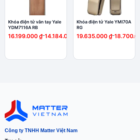
Khóa điện tử vân tay Yale
Khóa điện tử Yale YMI70A
YDM7116A RB
RG
Khoảng
Khoảng
16.199.000
₫
–
14.184.000
₫
19.635.000
₫
–
18.700.
giá:
giá:
từ
từ
14.184.000 ₫
18.700.000 ₫
đến
đến
16.199.000 ₫
19.635.000 ₫
Công ty TNHH Matter Việt Nam