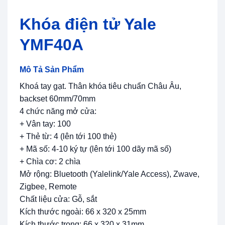
Khóa điện tử Yale
YMF40A
Mô Tả Sản Phẩm
Khoá tay gạt. Thân khóa tiêu chuẩn Châu Âu,
backset 60mm/70mm
4 chức năng mở cửa:
+ Vân tay: 100
+ Thẻ từ: 4 (lên tới 100 thẻ)
+ Mã số: 4-10 ký tự (lên tới 100 dãy mã số)
+ Chìa cơ: 2 chìa
Mở rộng: Bluetooth (Yalelink/Yale Access), Zwave,
Zigbee, Remote
Chất liệu cửa: Gỗ, sắt
Kích thước ngoài: 66 x 320 x 25mm
Kích thước trong: 66 x 320 x 31mm