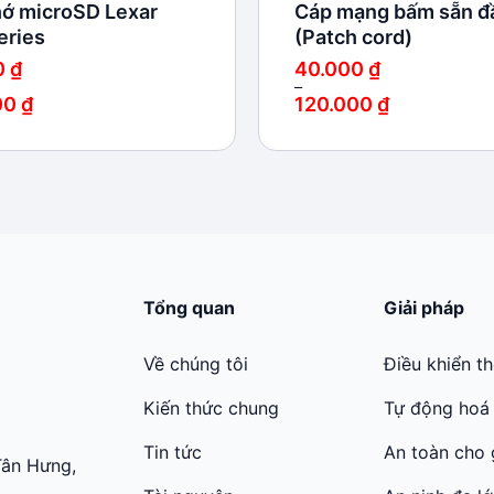
ớ microSD Lexar
Cáp mạng bấm sẵn đ
eries
(Patch cord)
0
₫
40.000
₫
–
00
₫
120.000
₫
Khoảng
giá:
từ
₫
40.000 ₫
đến
 ₫
120.000 ₫
Tổng quan
Giải pháp
Về chúng tôi
Điều khiển t
Kiến thức chung
Tự động hoá
Tin tức
An toàn cho 
Tân Hưng,