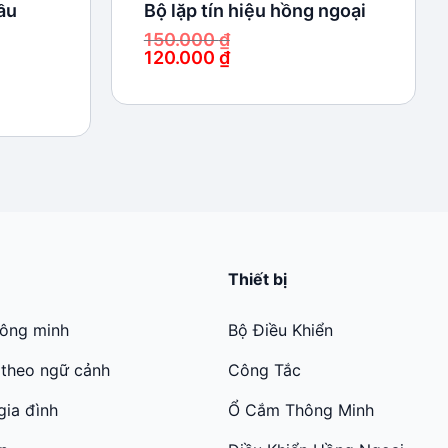
ầu
Bộ lặp tín hiệu hồng ngoại
150.000
₫
120.000
₫
Giá
Giá
gốc
hiện
là:
tại
150.000 ₫.
là:
120.000 ₫.
Thiết bị
hông minh
Bộ Điều Khiển
 theo ngữ cảnh
Công Tắc
gia đình
Ổ Cắm Thông Minh