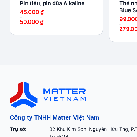
Pin tiểu, pin đũa Alkaline
Thẻ nh
Blue S
45.000
₫
–
99.00
50.000
₫
–
Khoảng
279.0
giá:
Khoảng
từ
giá:
45.000 ₫
từ
đến
99.000 
50.000 ₫
đến
279.000
Công ty TNHH Matter Việt Nam
Trụ sở:
B2 Khu Kim Sơn, Nguyễn Hữu Thọ, P.
Tp.HCM