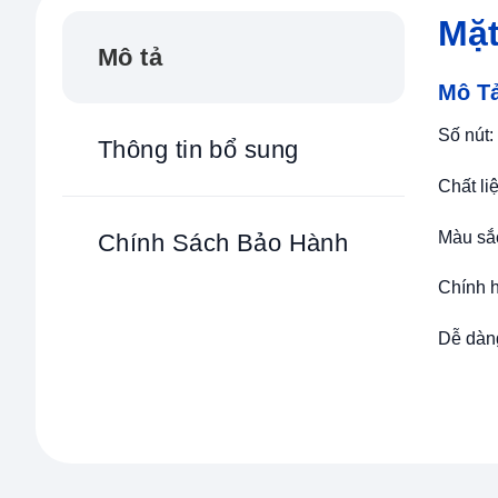
Mặt
Mô tả
Mô T
Số nút:
Thông tin bổ sung
Chất li
Màu sắ
Chính Sách Bảo Hành
Chính 
Dễ dàng