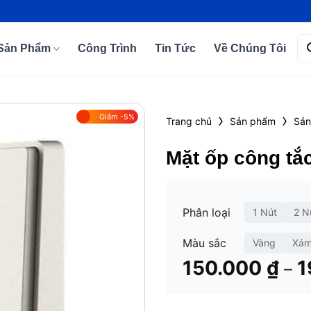
Tì
Sản Phẩm
Công Trình
Tin Tức
Về Chúng Tôi
kiế
›
›
Giảm -5%
Trang chủ
Sản phẩm
Sản
Add to
Mặt ốp công tắ
wishlist
Phân loại
1 Nút
2 N
Màu sắc
Vàng
Xá
150.000
₫
1
–