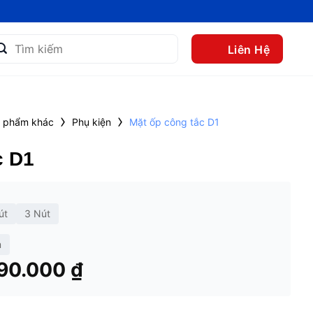
m
Liên Hệ
m:
›
›
 phẩm khác
Phụ kiện
Mặt ốp công tắc D1
c D1
út
3 Nút
m
Khoảng
90.000
₫
giá:
từ