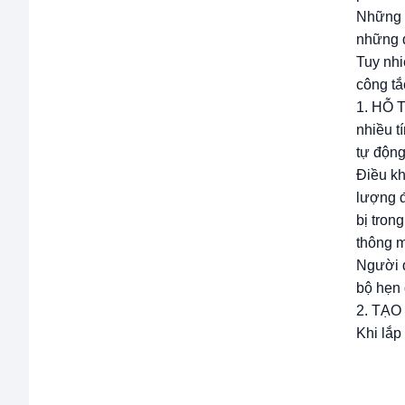
Những g
những d
Tuy nhi
công tắ
1. HỖ 
nhiều t
tự động
Điều kh
lượng đ
bị tron
thông m
Người d
bộ hẹn 
2. TẠ
Khi lắp