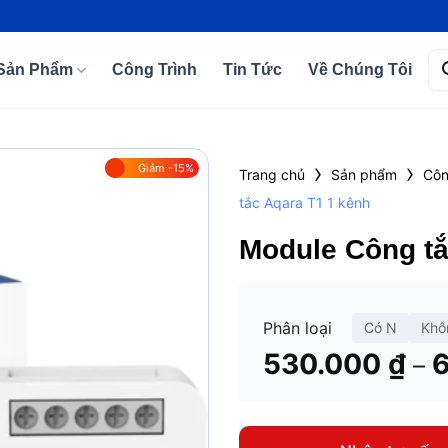
Tì
Sản Phẩm
Công Trình
Tin Tức
Về Chúng Tôi
kiế
›
›
Giảm -15%
Trang chủ
Sản phẩm
Côn
tắc Aqara T1 1 kênh
Add to
wishlist
Module Công tắ
Phân loại
Có N
Khô
530.000
₫
–