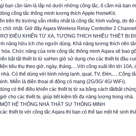
ì bạn cần làm là lắp nó dưới những công tắc, ổ cắm mà bạn mu
òng công tắc thông minh tương thích Apple HomeKit.
ên trên thị trường vẫn nhiều nhất là công tắc hình vuông, do 
c chữ nhật. Giờ đây Aqara Wireless Relay Controller 2 Channels
TRỢ ĐIỀU KHIỂN TỪ XA, TƯƠNG THÍCH NHIỀU THIẾT BỊ ĐIỆNAq
ính năng hữu ích cho người dùng. Khả năng tương thích nền tả
 hóa. Chức năng của rơle công tắc thông minh Aqara sẽ bao g
iển bật tắt thiết bị từ xaHẹn giờ sử dụng cho các thiết bị đầu c
iện tiêu thụ theo giờ, ngày, tháng,…Với công suất lên tới 10A,
g nhà. Có thể dùng với bình nóng lạnh, quạt, TV, Đèn,….Công tắc
inh. Miễn là điện thoại di động có mạng (2G/3G/ 4G/ WiFi).
ùng có thể điều khiển các thiết bị từ xa bằng cách tắt/bật chúng
giờ cho các thiết bị. giúp tiết kiệm tối đa năng lượng trong nhà.
O MỘT HỆ THỐNG NHÀ THẬT SỰ THÔNG MINH
 các thiết bị với công tắc Aqara thì bạn có thể tạo một hệ sinh th