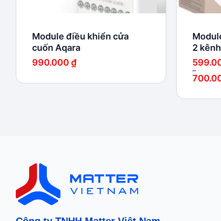
Module điều khiển cửa
Module
cuốn Aqara
2 kênh
990.000
₫
599.0
–
700.0
Khoảng
giá:
từ
599.000
đến
700.000