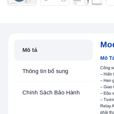
Mod
Mô tả
Mô T
Công su
Thông tin bổ sung
– Hiển t
– Hẹn gi
– Giao 
Chính Sách Bảo Hành
– Đầu 
– Tươn
Relay A
phải th