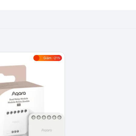
Giảm -21%
Add to
wishlist