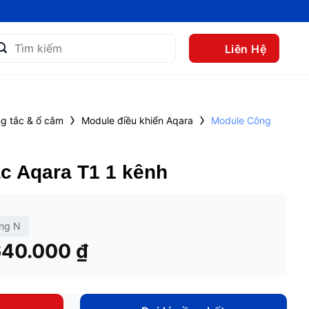
m
Liên Hệ
m:
›
›
g tắc & ổ cắm
Module điều khiển Aqara
Module Công
c Aqara T1 1 kênh
ng N
Khoảng
640.000
₫
giá:
từ
530.000 ₫