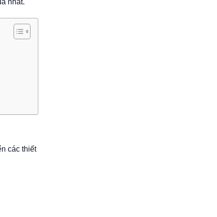
ả nhất.
n các thiết