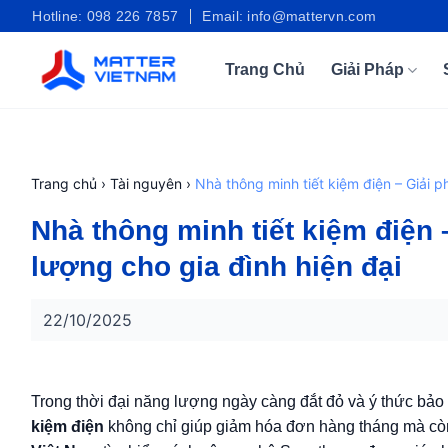
Bỏ
Hotline: 098 226 7857
Email: info@mattervn.com
qua
nội
Trang Chủ
Giải Pháp
dung
Trang chủ
›
Tài nguyên
›
Nhà thông minh tiết kiệm điện – Giải p
Nhà thông minh tiết kiệm điện 
lượng cho gia đình hiện đại
22/10/2025
Trong thời đại năng lượng ngày càng đắt đỏ và ý thức bả
kiệm điện
không chỉ giúp giảm hóa đơn hàng tháng mà còn