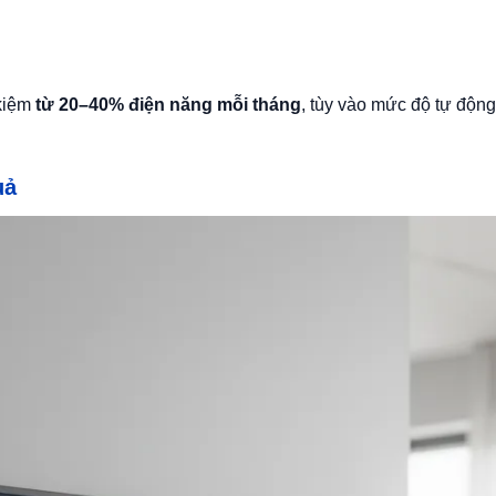
 kiệm
từ 20–40% điện năng mỗi tháng
, tùy vào mức độ tự độn
uả