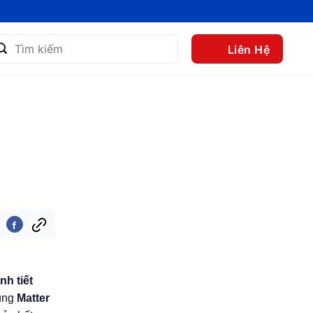
m
Liên Hệ
m:
nh tiết
Cùng
Matter