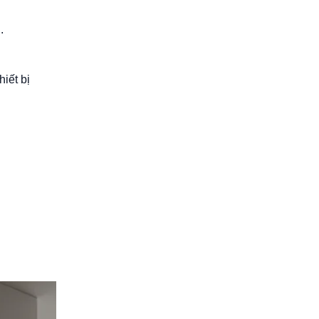
.
iết bị