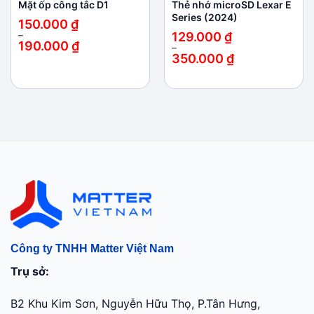
Mặt ốp công tắc D1
Thẻ nhớ microSD Lexar E
Series (2024)
150.000
₫
–
129.000
₫
190.000
₫
–
Khoảng
350.000
₫
giá:
Khoảng
từ
giá:
150.000 ₫
từ
đến
129.000 ₫
190.000 ₫
đến
350.000 ₫
Công ty TNHH Matter Việt Nam
Trụ sở:
B2 Khu Kim Sơn, Nguyễn Hữu Thọ, P.Tân Hưng,