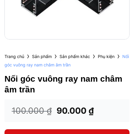
›
›
›
›
Trang chủ
Sản phẩm
Sản phẩm khác
Phụ kiện
Nối
góc vuông ray nam châm âm trần
Nối góc vuông ray nam châm
âm trần
Giá
Giá
100.000
₫
90.000
₫
gốc
hiện
là:
tại