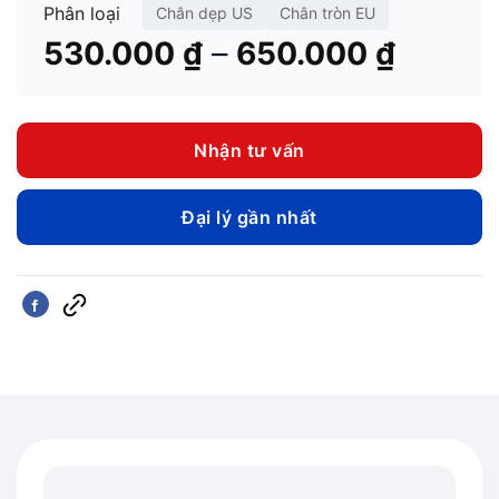
Phân loại
Chân dẹp US
Chân tròn EU
Khoản
–
530.000
₫
650.000
₫
giá:
từ
530.00
Nhận tư vấn
đến
650.00
Đại lý gần nhất