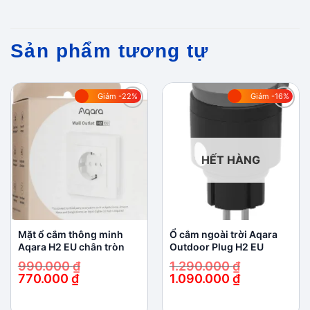
Sản phẩm tương tự
Giảm -22%
Giảm -16%
Add to
Add to
wishlist
wishlist
HẾT HÀNG
Mặt ổ cắm thông minh
Ổ cắm ngoài trời Aqara
Aqara H2 EU chân tròn
Outdoor Plug H2 EU
990.000
₫
1.290.000
₫
770.000
₫
1.090.000
₫
Giá
Giá
Giá
Giá
gốc
hiện
gốc
hiện
là:
tại
là:
tại