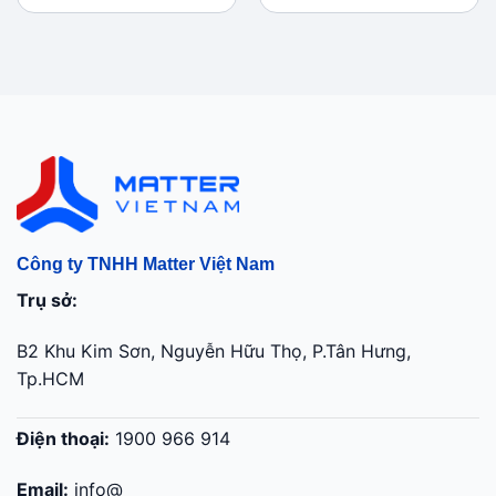
990.000 ₫.
là:
1.290.000 ₫.
là:
770.000 ₫.
1.090.000 ₫.
Công ty TNHH Matter Việt Nam
Trụ sở:
B2 Khu Kim Sơn, Nguyễn Hữu Thọ, P.Tân Hưng,
Tp.HCM
Điện thoại:
1900 966 914
Email:
info@