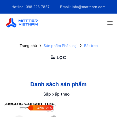
Bỏ
Hotline: 098 226 7857
Email: info@mattervn.com
qua
nội
dung
›
›
Trang chủ
Sản phẩm Phân loại
Bát treo
LỌC
Danh sách sản phẩm
Sắp xếp theo
Giảm -25%
Add to