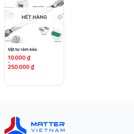
wishlist
HẾT HÀNG
Vật tư rèm kéo
10.000
₫
–
250.000
₫
Khoảng
giá:
từ
10.000 ₫
đến
250.000 ₫