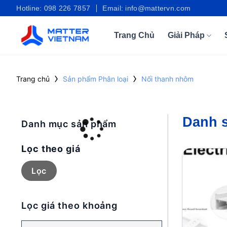
Bỏ
Hotline: 098 226 7857
Email: info@mattervn.com
qua
nội
Trang Chủ
Giải Pháp
dung
›
›
Trang chủ
Sản phẩm Phân loại
Nối thanh nhôm
Danh 
Danh mục sản phẩm
Lọc theo giá
Giá
Giá
tối
tối
Lọc
thiểu
đa
Lọc giá theo khoảng