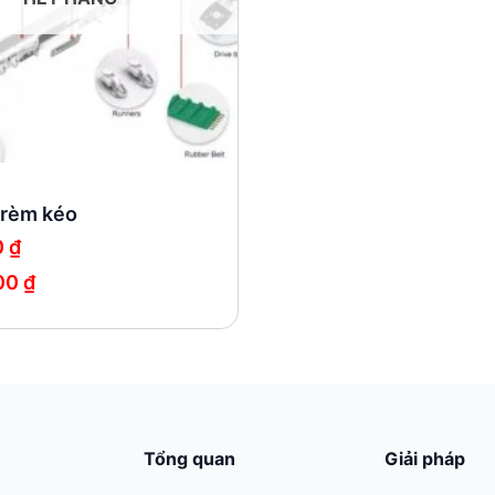
 rèm kéo
0
₫
00
₫
₫
 ₫
Tổng quan
Giải pháp