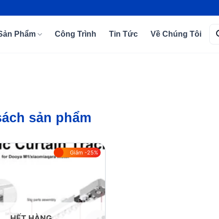
Tì
Sản Phẩm
Công Trình
Tin Tức
Về Chúng Tôi
kiế
sách sản phẩm
Giảm -25%
Add to
wishlist
HẾT HÀNG