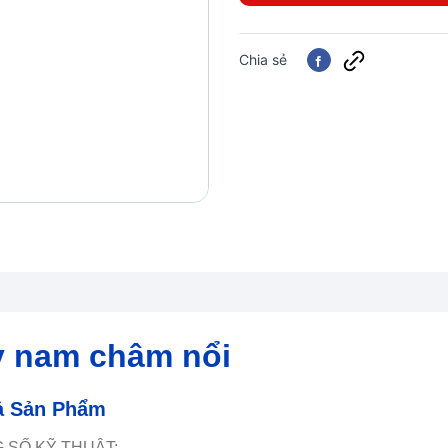
Chia sẻ
 nam châm nổi
ả Sản Phẩm
 SỐ KỸ THUẬT: