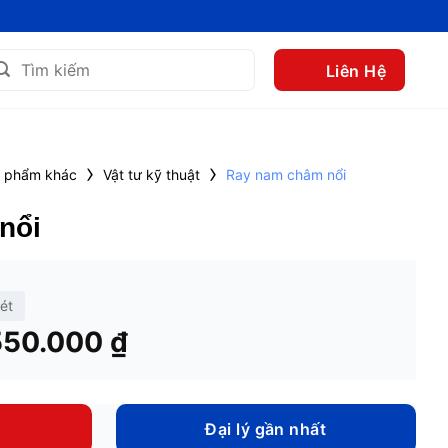
m
Liên Hệ
m:
›
›
 phẩm khác
Vật tư kỹ thuật
Ray nam châm nổi
nổi
ét
Khoảng
550.000
₫
giá:
từ
280.000 ₫
Đại lý gần nhất
đến