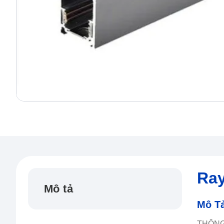
Ray
Mô tả
Mô T
THÔNG