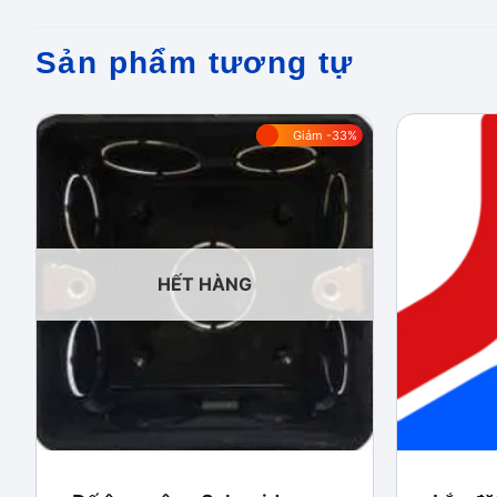
Sản phẩm tương tự
Giảm -33%
Add to
wishlist
HẾT HÀNG