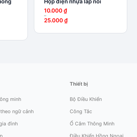
mỏng
Hộp điện nhựa lắp nổi
10.000
₫
–
25.000
₫
Khoảng
giá:
từ
10.000 ₫
đến
25.000 ₫
Thiết bị
hông minh
Bộ Điều Khiển
 theo ngữ cảnh
Công Tắc
gia đình
Ổ Cắm Thông Minh
ớp
Điều Khiển Hồng Ngoại