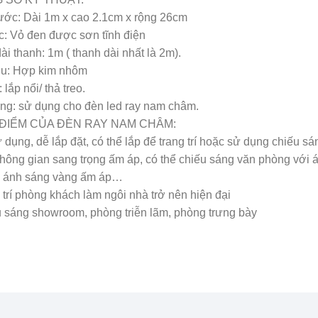
ước: Dài 1m x cao 2.1cm x rộng 26cm
: Vỏ đen được sơn tĩnh điện
ài thanh: 1m ( thanh dài nhất là 2m).
ệu: Hợp kim nhôm
 lắp nổi/ thả treo.
ng: sử dụng cho đèn led ray nam châm.
U ĐIỂM CỦA ĐÈN RAY NAM CHÂM:
 dụng, dễ lắp đặt, có thể lắp để trang trí hoặc sử dụng chiếu sá
hông gian sang trọng ấm áp, có thể chiếu sáng văn phòng với á
i ánh sáng vàng ấm áp…
 trí phòng khách làm ngôi nhà trở nên hiện đại
 sáng showroom, phòng triễn lãm, phòng trưng bày