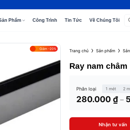
Tì
Sản Phẩm
Công Trình
Tin Tức
Về Chúng Tôi
kiế
›
›
Giảm -20%
Trang chủ
Sản phẩm
Sản
Add to
Ray nam châm 
wishlist
Phân loại
1 mét
2 m
280.000
₫
–
Nhận tư vấn