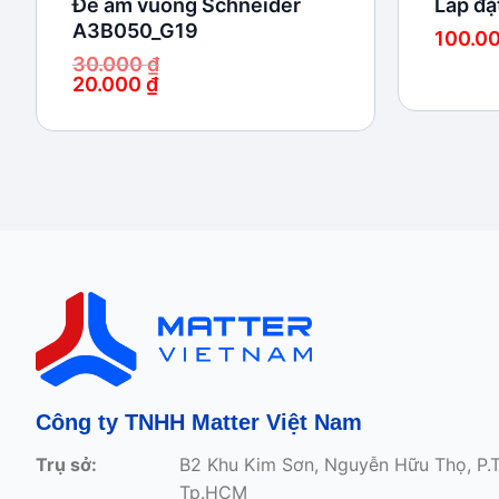
Đế âm vuông Schneider
Lắp đặt
A3B050_G19
100.0
30.000
₫
20.000
₫
Giá
Giá
gốc
hiện
là:
tại
30.000 ₫.
là:
20.000 ₫.
Công ty TNHH Matter Việt Nam
Trụ sở:
B2 Khu Kim Sơn, Nguyễn Hữu Thọ, P.
Tp.HCM