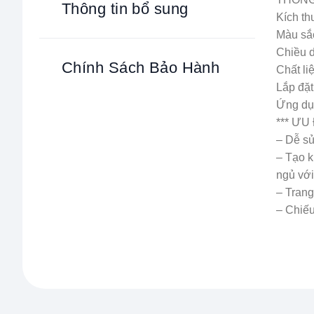
Thông tin bổ sung
Kích th
Màu sắc
Chiều d
Chính Sách Bảo Hành
Chất li
Lắp đặt:
Ứng dụ
*** Ư
– Dễ sử
– Tạo k
ngủ vớ
– Trang
– Chiếu