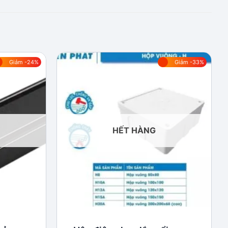
Giảm -24%
Giảm -33%
Add to
Add to
wishlist
wishlist
HẾT HÀNG