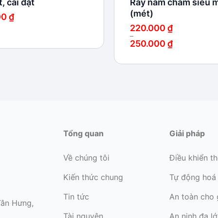
, cài đặt
Ray nam châm siêu 
(mét)
00
₫
220.000
₫
–
250.000
₫
Khoảng
giá:
từ
220.000 ₫
đến
250.000 ₫
Tổng quan
Giải pháp
Về chúng tôi
Điều khiển t
Kiến thức chung
Tự động hoá
Tin tức
An toàn cho 
Tân Hưng,
Tài nguyên
An ninh đa l