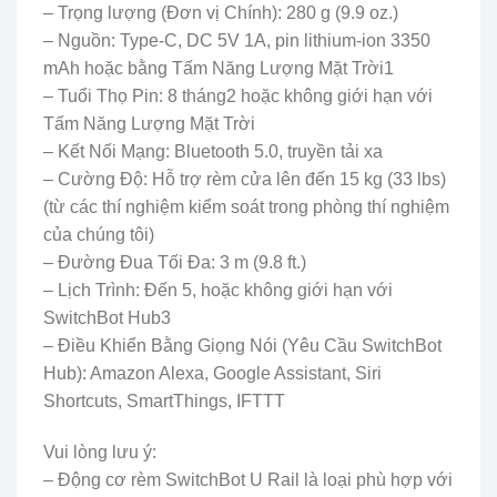
– Trọng lượng (Đơn vị Chính): 280 g (9.9 oz.)
– Nguồn: Type-C, DC 5V 1A, pin lithium-ion 3350
mAh hoặc bằng Tấm Năng Lượng Mặt Trời1
– Tuổi Thọ Pin: 8 tháng2 hoặc không giới hạn với
Tấm Năng Lượng Mặt Trời
– Kết Nối Mạng: Bluetooth 5.0, truyền tải xa
– Cường Độ: Hỗ trợ rèm cửa lên đến 15 kg (33 lbs)
(từ các thí nghiệm kiểm soát trong phòng thí nghiệm
của chúng tôi)
– Đường Đua Tối Đa: 3 m (9.8 ft.)
– Lịch Trình: Đến 5, hoặc không giới hạn với
SwitchBot Hub3
– Điều Khiển Bằng Giọng Nói (Yêu Cầu SwitchBot
Hub): Amazon Alexa, Google Assistant, Siri
Shortcuts, SmartThings, IFTTT
Vui lòng lưu ý:
– Động cơ rèm SwitchBot U Rail là loại phù hợp với