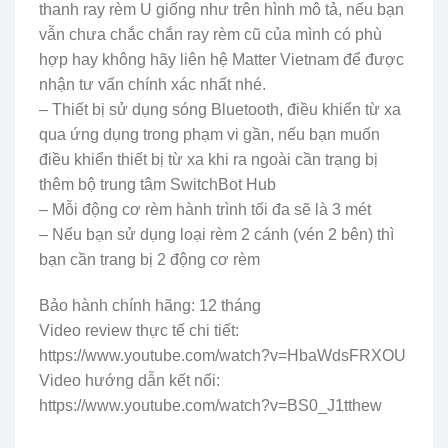
thanh ray rèm U giống như trên hình mô tả, nếu bạn
vẫn chưa chắc chắn ray rèm cũ của mình có phù
hợp hay không hãy liên hệ Matter Vietnam để được
nhận tư vấn chính xác nhất nhé.
– Thiết bị sử dụng sóng Bluetooth, điều khiển từ xa
qua ứng dụng trong phạm vi gần, nếu bạn muốn
điều khiển thiết bị từ xa khi ra ngoài cần trạng bị
thêm bộ trung tâm SwitchBot Hub
– Mỗi động cơ rèm hành trình tối đa sẽ là 3 mét
– Nếu bạn sử dụng loại rèm 2 cánh (vén 2 bên) thì
bạn cần trang bị 2 động cơ rèm
Bảo hành chính hãng: 12 tháng
Video review thực tế chi tiết:
https://www.youtube.com/watch?v=HbaWdsFRXOU
Video hướng dẫn kết nối:
https://www.youtube.com/watch?v=BS0_J1tthew