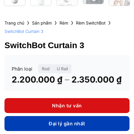
›
›
›
›
Trang chủ
Sản phẩm
Rèm
Rèm SwitchBot
SwitchBot Curtain 3
SwitchBot Curtain 3
Phân loại
Rod
U Rail
Kh
–
2.200.000
₫
2.350.000
₫
giá
từ
2.
Nhận tư vấn
đế
2.
Đại lý gần nhất