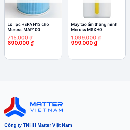
Lõi lọc HEPA H13 cho
Máy tạo ẩm thông minh
Meross MAP100
Meross MSXH0
715.000
₫
1.099.000
₫
690.000
₫
999.000
₫
Giá
Giá
Giá
Giá
gốc
hiện
gốc
hiện
là:
tại
là:
tại
715.000 ₫.
là:
1.099.000 ₫.
là:
690.000 ₫.
999.000 ₫.
Công ty TNHH Matter Việt Nam