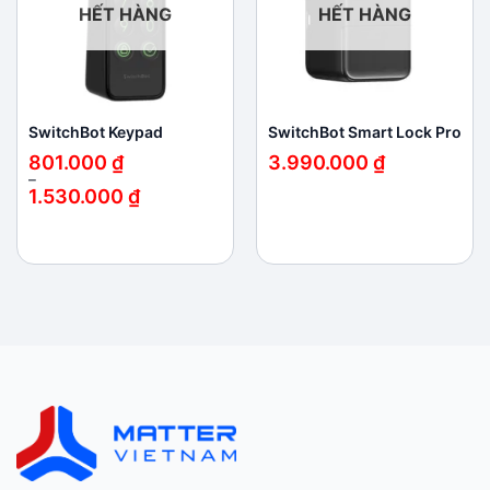
HẾT HÀNG
HẾT HÀNG
SwitchBot Keypad
SwitchBot Smart Lock Pro
801.000
₫
3.990.000
₫
–
1.530.000
₫
Khoảng
giá:
từ
801.000 ₫
đến
1.530.000 ₫