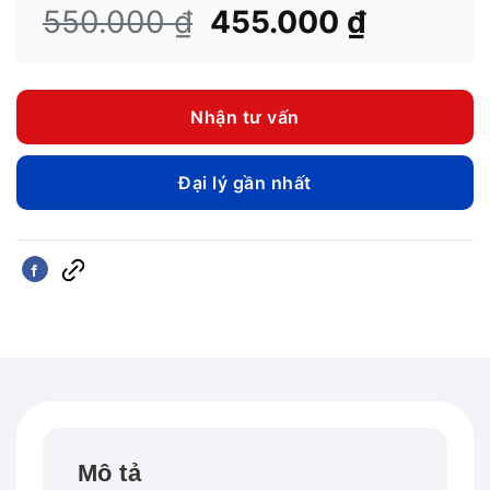
Giá
Giá
550.000
₫
455.000
₫
gốc
hiện
là:
tại
550.000 ₫.
là:
Nhận tư vấn
455.000
Đại lý gần nhất
Mô tả