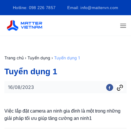
Bỏ
Hotline: 098 226 7857
Email: info@mattervn.com
qua
nội
dung
Trang chủ
›
Tuyển dụng
›
Tuyển dụng 1
Tuyển dụng 1
16/08/2023
Việc lắp đặt camera an ninh gia đình là một trong những
giải pháp tối ưu giúp tăng cường an ninh1