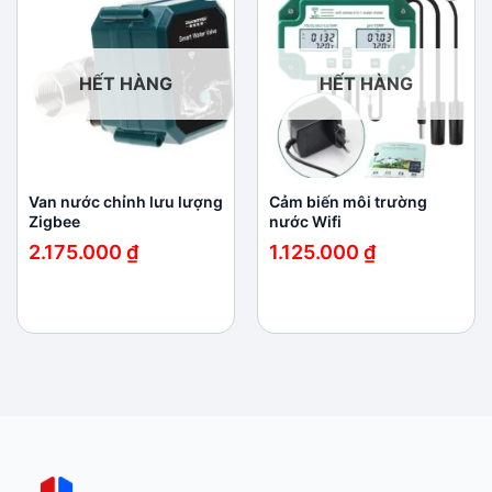
Add to
Add to
wishlist
wishlist
HẾT HÀNG
HẾT HÀNG
Van nước chỉnh lưu lượng
Cảm biến môi trường
Zigbee
nước Wifi
2.175.000
₫
1.125.000
₫