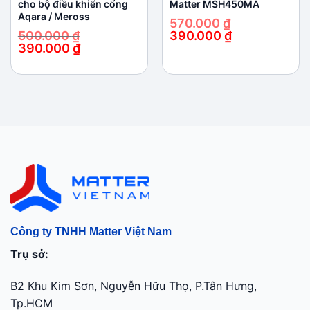
cho bộ điều khiển cổng
Matter MSH450MA
Aqara / Meross
570.000
₫
500.000
₫
390.000
₫
Giá
Giá
390.000
₫
gốc
hiện
Giá
Giá
là:
tại
gốc
hiện
570.000 ₫.
là:
là:
tại
390.000 ₫.
500.000 ₫.
là:
390.000 ₫.
Công ty TNHH Matter Việt Nam
Trụ sở:
B2 Khu Kim Sơn, Nguyễn Hữu Thọ, P.Tân Hưng,
Tp.HCM