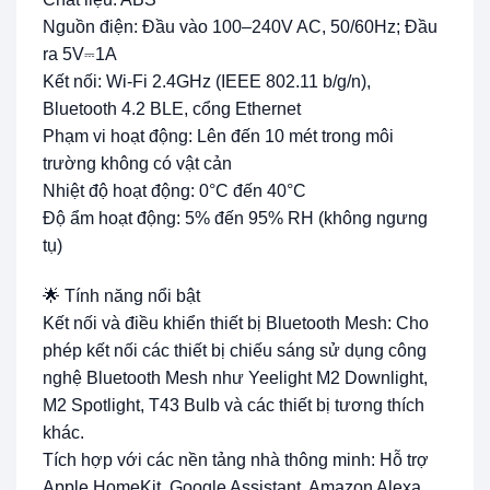
Nguồn điện: Đầu vào 100–240V AC, 50/60Hz; Đầu
ra 5V⎓1A
Kết nối: Wi-Fi 2.4GHz (IEEE 802.11 b/g/n),
Bluetooth 4.2 BLE, cổng Ethernet
Phạm vi hoạt động: Lên đến 10 mét trong môi
trường không có vật cản
Nhiệt độ hoạt động: 0°C đến 40°C
Độ ẩm hoạt động: 5% đến 95% RH (không ngưng
tụ)
🌟 Tính năng nổi bật
Kết nối và điều khiển thiết bị Bluetooth Mesh: Cho
phép kết nối các thiết bị chiếu sáng sử dụng công
nghệ Bluetooth Mesh như Yeelight M2 Downlight,
M2 Spotlight, T43 Bulb và các thiết bị tương thích
khác.
Tích hợp với các nền tảng nhà thông minh: Hỗ trợ
Apple HomeKit, Google Assistant, Amazon Alexa,