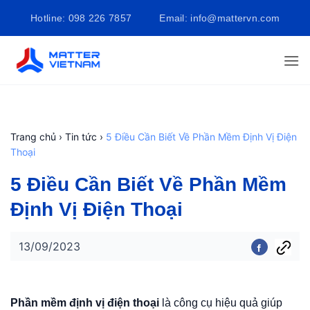
Bỏ
Hotline: 098 226 7857
Email: info@mattervn.com
qua
nội
dung
Trang chủ
›
Tin tức
›
5 Điều Cần Biết Về Phần Mềm Định Vị Điện
Thoại
5 Điều Cần Biết Về Phần Mềm
Định Vị Điện Thoại
13/09/2023
Phần mềm định vị điện thoại
là công cụ hiệu quả giúp