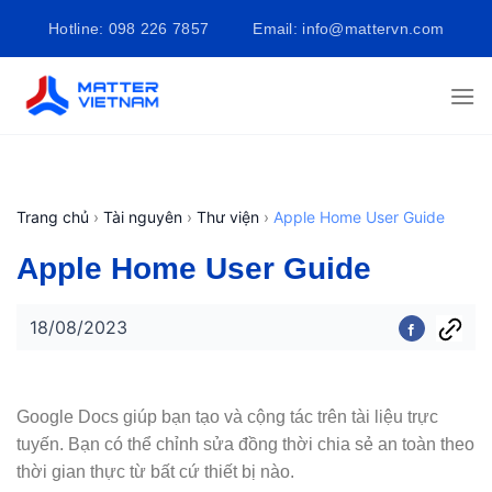
Bỏ
Hotline: 098 226 7857
Email: info@mattervn.com
qua
nội
dung
Trang chủ
›
Tài nguyên
›
Thư viện
›
Apple Home User Guide
Apple Home User Guide
18/08/2023
Google Docs giúp bạn tạo và cộng tác trên tài liệu trực
tuyến. Bạn có thể chỉnh sửa đồng thời chia sẻ an toàn theo
thời gian thực từ bất cứ thiết bị nào.