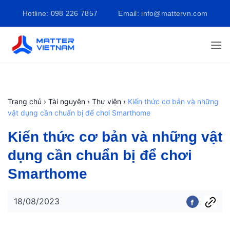
Bỏ
Hotline: 098 226 7857
Email: info@mattervn.com
qua
nội
dung
Trang chủ
›
Tài nguyên
›
Thư viện
›
Kiến thức cơ bản và những
vật dụng cần chuẩn bị để chơi Smarthome
Kiến thức cơ bản và những vật
dụng cần chuẩn bị để chơi
Smarthome
18/08/2023