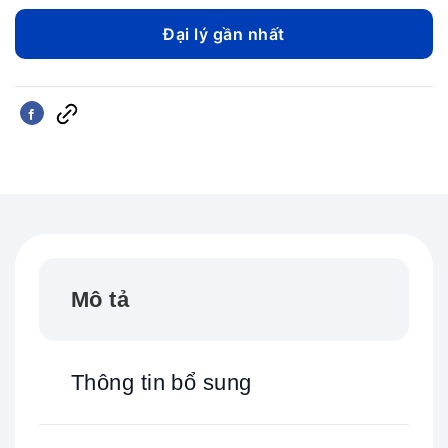
3.
Đại lý gần nhất
Mô tả
Thông tin bổ sung