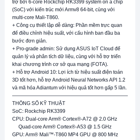
trợ bởi 6-core Rockchip RK3399 system on a chip
(SoC) với kiến trúc mới Armv8 64-bit, cùng với
multi-core Mali-T860.
+ Công cụ thiết lập dễ dàng: Phần mềm trực quan
để điều chỉnh hiệu suất, với cấu hình ban đầu ba
bước đơn giản.
+ Pro-grade admin: Sử dụng ASUS IoT Cloud để
quản lý và phân tích dữ liệu, cùng với hỗ trợ triển
khai chương trình cơ sở qua mạng (FOTA).
+ Hỗ trợ Android 10: Lợi ích từ hiệu suất điện toán
3D tốt hơn, hỗ trợ Android Neural Networks API 1.2
và mã hóa Adiantum với hiệu quả tốt hơn gấp 5 lần.
—————————————————————————
THÔNG SỐ KỸ THUẬT
SoC: Rockchip RK3399
CPU: Dual-core Arm® Cortex®-A72 @ 2.0 GHz
Quad-core Arm® Cortex®-A53 @ 1.5 GHz
GPU: Arm® Mali™-T860 MP4 GPU @ 800 MHz