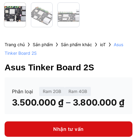
›
›
›
›
Trang chủ
Sản phẩm
Sản phẩm khác
ioT
Asus
Tinker Board 2S
Asus Tinker Board 2S
Phân loại
Ram 2GB
Ram 4GB
Kh
–
3.500.000
₫
3.800.000
₫
giá
từ
3.
Nhận tư vấn
đế