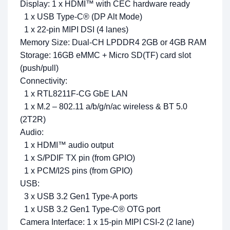
Display: 1 x HDMI™ with CEC hardware ready
1 x USB Type-C® (DP Alt Mode)
1 x 22-pin MIPI DSI (4 lanes)
Memory Size: Dual-CH LPDDR4 2GB or 4GB RAM
Storage: 16GB eMMC + Micro SD(TF) card slot
(push/pull)
Connectivity:
1 x RTL8211F-CG GbE LAN
1 x M.2 – 802.11 a/b/g/n/ac wireless & BT 5.0
(2T2R)
Audio:
1 x HDMI™ audio output
1 x S/PDIF TX pin (from GPIO)
1 x PCM/I2S pins (from GPIO)
USB:
3 x USB 3.2 Gen1 Type-A ports
1 x USB 3.2 Gen1 Type-C® OTG port
Camera Interface: 1 x 15-pin MIPI CSI-2 (2 lane)