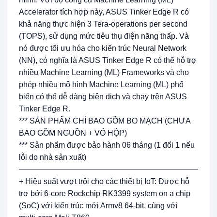
Accelerator tích hợp này, ASUS Tinker Edge R có
khả năng thực hiện 3 Tera-operations per second
(TOPS), sử dụng mức tiêu thụ điện năng thấp. Và
nó được tối ưu hóa cho kiến trúc Neural Network
(NN), có nghĩa là ASUS Tinker Edge R có thể hỗ trợ
nhiều Machine Learning (ML) Frameworks và cho
phép nhiều mô hình Machine Learning (ML) phổ
biến có thể dễ dàng biên dịch và chạy trên ASUS
Tinker Edge R.
*** SẢN PHẨM CHỈ BAO GỒM BO MẠCH (CHƯA
BAO GỒM NGUỒN + VỎ HỘP)
*** Sản phẩm được bảo hành 06 tháng (1 đổi 1 nếu
lỗi do nhà sản xuất)
—————————————————————————
+ Hiệu suất vượt trội cho các thiết bị IoT: Được hỗ
trợ bởi 6-core Rockchip RK3399 system on a chip
(SoC) với kiến trúc mới Armv8 64-bit, cùng với