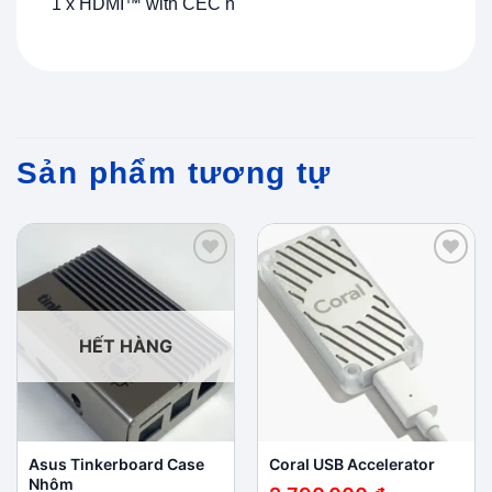
1 x HDMI™ with CEC h
Sản phẩm tương tự
Add to
Add to
wishlist
wishlist
HẾT HÀNG
Asus Tinkerboard Case
Coral USB Accelerator
Nhôm