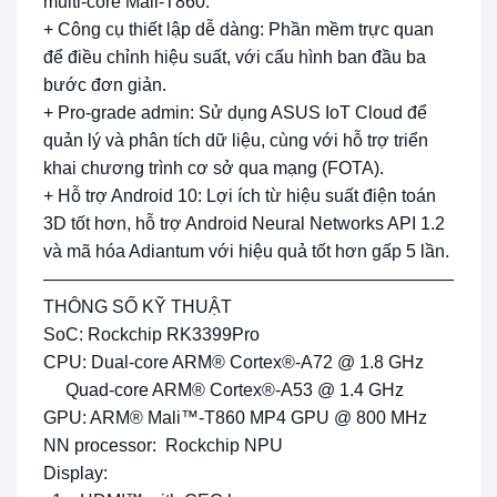
multi-core Mali-T860.
+ Công cụ thiết lập dễ dàng: Phần mềm trực quan
để điều chỉnh hiệu suất, với cấu hình ban đầu ba
bước đơn giản.
+ Pro-grade admin: Sử dụng ASUS IoT Cloud để
quản lý và phân tích dữ liệu, cùng với hỗ trợ triển
khai chương trình cơ sở qua mạng (FOTA).
+ Hỗ trợ Android 10: Lợi ích từ hiệu suất điện toán
3D tốt hơn, hỗ trợ Android Neural Networks API 1.2
và mã hóa Adiantum với hiệu quả tốt hơn gấp 5 lần.
—————————————————————————
THÔNG SỐ KỸ THUẬT
SoC: Rockchip RK3399Pro
CPU: Dual-core ARM® Cortex®-A72 @ 1.8 GHz
Quad-core ARM® Cortex®-A53 @ 1.4 GHz
GPU: ARM® Mali™-T860 MP4 GPU @ 800 MHz
NN processor: Rockchip NPU
Display: