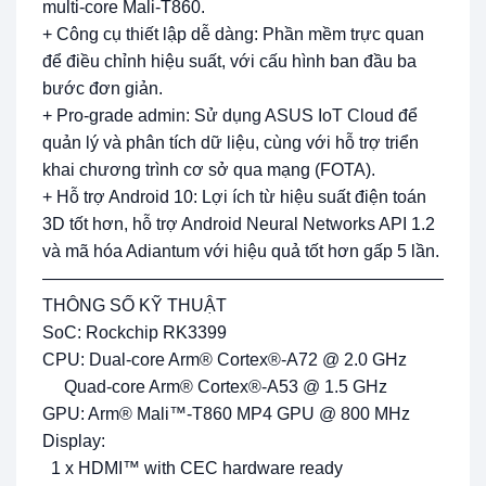
multi-core Mali-T860.
+ Công cụ thiết lập dễ dàng: Phần mềm trực quan
để điều chỉnh hiệu suất, với cấu hình ban đầu ba
bước đơn giản.
+ Pro-grade admin: Sử dụng ASUS IoT Cloud để
quản lý và phân tích dữ liệu, cùng với hỗ trợ triển
khai chương trình cơ sở qua mạng (FOTA).
+ Hỗ trợ Android 10: Lợi ích từ hiệu suất điện toán
3D tốt hơn, hỗ trợ Android Neural Networks API 1.2
và mã hóa Adiantum với hiệu quả tốt hơn gấp 5 lần.
—————————————————————————
THÔNG SỐ KỸ THUẬT
SoC: Rockchip RK3399
CPU: Dual-core Arm® Cortex®-A72 @ 2.0 GHz
Quad-core Arm® Cortex®-A53 @ 1.5 GHz
GPU: Arm® Mali™-T860 MP4 GPU @ 800 MHz
Display:
1 x HDMI™ with CEC hardware ready