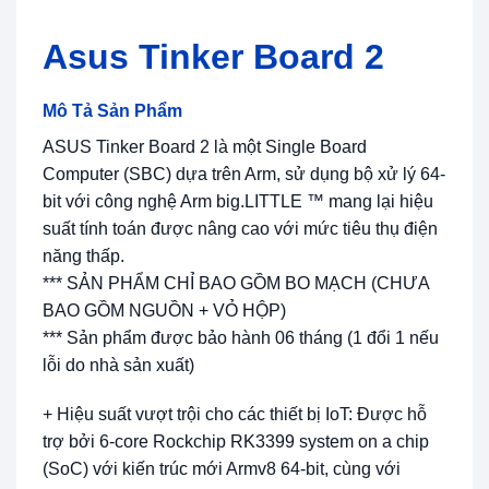
Asus Tinker Board 2
Mô Tả Sản Phẩm
ASUS Tinker Board 2 là một Single Board
Computer (SBC) dựa trên Arm, sử dụng bộ xử lý 64-
bit với công nghệ Arm big.LITTLE ™ mang lại hiệu
suất tính toán được nâng cao với mức tiêu thụ điện
năng thấp.
*** SẢN PHẨM CHỈ BAO GỒM BO MẠCH (CHƯA
BAO GỒM NGUỒN + VỎ HỘP)
*** Sản phẩm được bảo hành 06 tháng (1 đổi 1 nếu
lỗi do nhà sản xuất)
+ Hiệu suất vượt trội cho các thiết bị IoT: Được hỗ
trợ bởi 6-core Rockchip RK3399 system on a chip
(SoC) với kiến trúc mới Armv8 64-bit, cùng với