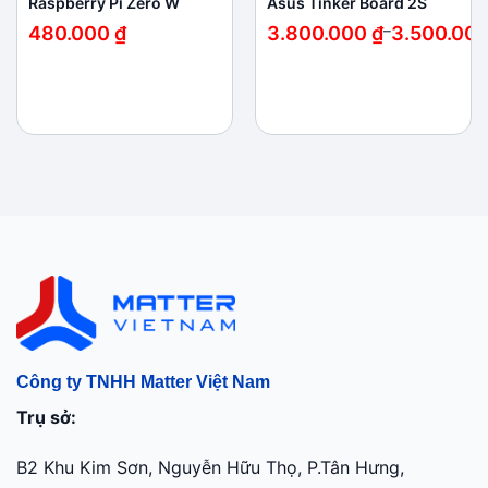
Raspberry Pi Zero W
Asus Tinker Board 2S
Khoảng
480.000
₫
3.800.000
₫
–
3.500.00
giá:
từ
3.500.000 ₫
đến
3.800.000 ₫
Công ty TNHH Matter Việt Nam
Trụ sở:
B2 Khu Kim Sơn, Nguyễn Hữu Thọ, P.Tân Hưng,