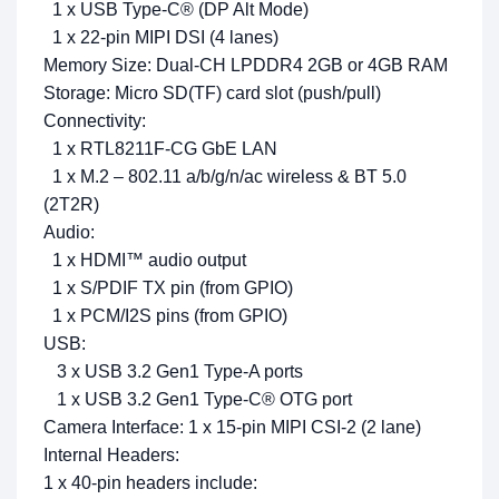
1 x USB Type-C® (DP Alt Mode)
1 x 22-pin MIPI DSI (4 lanes)
Memory Size: Dual-CH LPDDR4 2GB or 4GB RAM
Storage: Micro SD(TF) card slot (push/pull)
Connectivity:
1 x RTL8211F-CG GbE LAN
1 x M.2 – 802.11 a/b/g/n/ac wireless & BT 5.0
(2T2R)
Audio:
1 x HDMI™ audio output
1 x S/PDIF TX pin (from GPIO)
1 x PCM/I2S pins (from GPIO)
USB:
3 x USB 3.2 Gen1 Type-A ports
1 x USB 3.2 Gen1 Type-C® OTG port
Camera Interface: 1 x 15-pin MIPI CSI-2 (2 lane)
Internal Headers:
1 x 40-pin headers include: