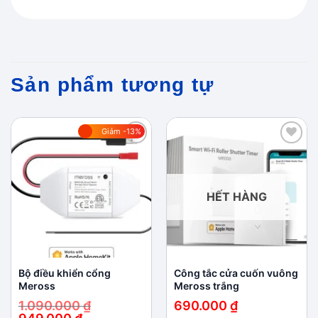
Sản phẩm tương tự
Giảm -13%
Add to
Add to
wishlist
wishlist
HẾT HÀNG
Bộ điều khiển cổng
Công tắc cửa cuốn vuông
Meross
Meross trắng
1.090.000
₫
690.000
₫