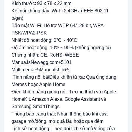
Kích thước: 93 x 78 x 22 mm
Kết nối không dây: Wi-Fi 2.4GHz (IEEE 802.11
b/g/n)
Bảo mật Wi-Fi: Hỗ trợ WEP 64/128 bit, WPA-
PSK/WPA2-PSK
Nhiệt độ hoạt động: 0°C ~ 40°C
Độ ẩm hoạt động: 10% ~ 90% (không ngưng tụ)
Chứng nhận: CE, RoHS, WEEE​
Manua.lsNewegg.com+5101
Multimedia+5ManualsLib+5
Tính năng nổi bậtĐiều khiển từ xa: Qua ứng dụng
Meross hoặc Apple Home
Điều khiển bằng giọng nói: Tương thích với Apple
HomeKit, Amazon Alexa, Google Assistant và
Samsung SmartThings
Thông báo trạng thái: Nhận thông báo khi cửa
garage mở/đóng, mở quá lâu hoặc qua đêm
Lịch sử hoạt động: Theo dõi lịch sử mở/đóng cửa