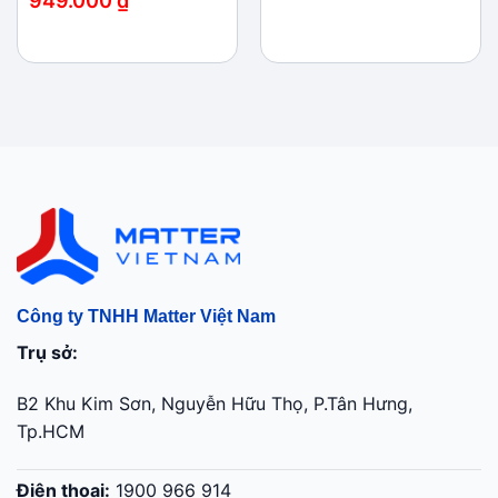
949.000
₫
Giá
Giá
gốc
hiện
là:
tại
1.090.000 ₫.
là:
949.000 ₫.
Công ty TNHH Matter Việt Nam
Trụ sở:
B2 Khu Kim Sơn, Nguyễn Hữu Thọ, P.Tân Hưng,
Tp.HCM
Điện thoại:
1900 966 914