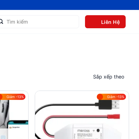
m
Liên Hệ
m:
Sắp xếp theo
Giảm -13%
Giảm -13%
Add to
Add to
wishlist
wishlist