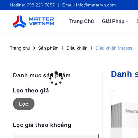
Bỏ
Hotline: 098 226 7857
Email: info@mattervn.com
qua
nội
Trang Chủ
Giải Pháp
dung
›
›
›
Trang chủ
Sản phẩm
Điều khiển
Điều khiển Meross
Danh 
Danh mục sản phẩm
Lọc theo giá
Giá
Giá
tối
tối
Lọc
thiểu
đa
Lọc giá theo khoảng