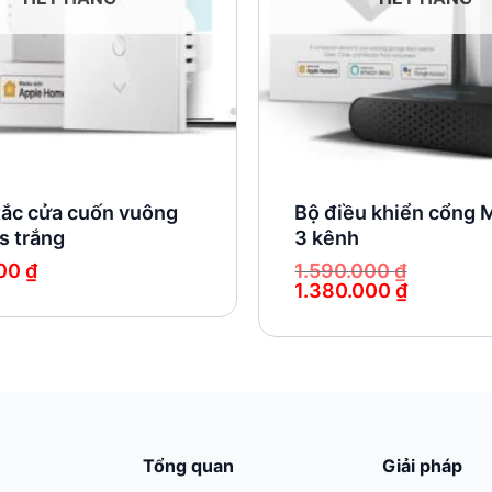
tắc cửa cuốn vuông
Bộ điều khiển cổng 
s trắng
3 kênh
000
₫
1.590.000
₫
1.380.000
₫
Giá
Giá
gốc
hiện
là:
tại
1.590.000 ₫.
là:
1.380.000 ₫.
Tổng quan
Giải pháp