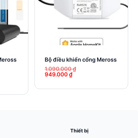
Meross
Bộ điều khiển cổng Meross
1.090.000
₫
949.000
₫
Giá
Giá
gốc
hiện
là:
tại
1.090.000 ₫.
là:
949.000 ₫.
Thiết bị