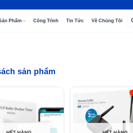
Tì
Sản Phẩm
Công Trình
Tin Tức
Về Chúng Tôi
kiế
sách sản phẩm
Add to
wishlist
HẾT HÀNG
HẾT HÀNG