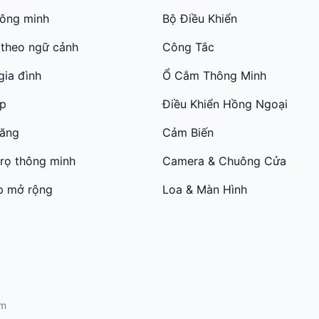
hông minh
Bộ Điều Khiển
 theo ngữ cảnh
Công Tắc
gia đình
Ổ Cắm Thông Minh
ớp
Điều Khiển Hồng Ngoại
năng
Cảm Biến
trọ thông minh
Camera & Chuông Cửa
p mở rộng
Loa & Màn Hình
am