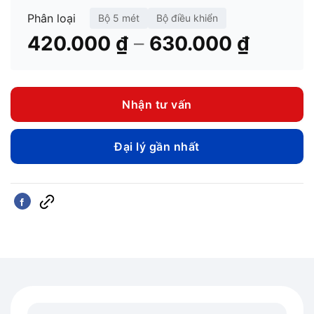
Phân loại
Bộ 5 mét
Bộ điều khiển
Khoản
–
420.000
₫
630.000
₫
giá:
từ
420.00
Nhận tư vấn
đến
630.0
Đại lý gần nhất