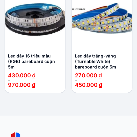
Add to
Add to
wishlist
wishlist
Led dây 16 triệu màu
Led dây trắng-vàng
(RGB) bareboard cuộn
(Turnable White)
5m
bareboard cuộn 5m
430.000
₫
270.000
₫
–
–
970.000
₫
450.000
₫
Khoảng
Khoảng
giá:
giá:
từ
từ
430.000 ₫
270.000 ₫
đến
đến
970.000 ₫
450.000 ₫