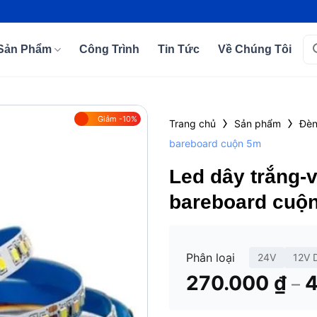
Tì
Sản Phẩm
Công Trình
Tin Tức
Về Chúng Tôi
kiế
›
›
Giảm -10%
Trang chủ
Sản phẩm
Đè
bareboard cuộn 5m
Add to
wishlist
Led dây trắng-v
bareboard cuộ
Phân loại
24V
12V 
270.000
₫
–