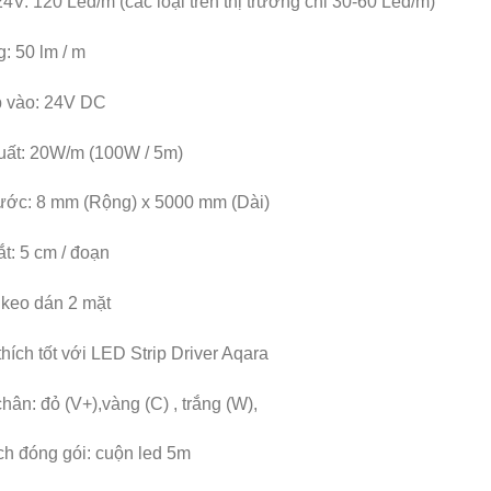
24V: 120 Led/m (các loại trên thị trường chỉ 30-60 Led/m)
: 50 lm / m
p vào: 24V DC
uất: 20W/m (100W / 5m)
ước: 8 mm (Rộng) x 5000 mm (Dài)
t: 5 cm / đoạn
 keo dán 2 mặt
hích tốt với LED Strip Driver Aqara
hân: đỏ (V+),vàng (C) , trắng (W),
h đóng gói: cuộn led 5m