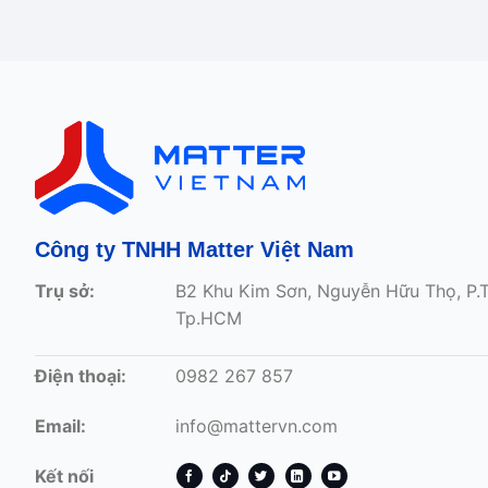
đến
đến
630.000 ₫
970.000
Công ty TNHH Matter Việt Nam
Trụ sở:
B2 Khu Kim Sơn, Nguyễn Hữu Thọ, P.
Tp.HCM
Điện thoại:
0982 267 857
Email:
info@mattervn.com
Kết nối