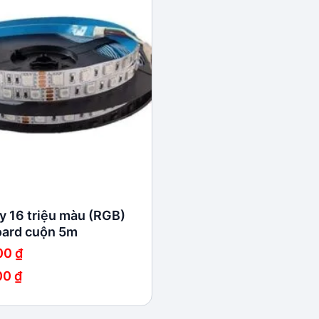
Add to
wishlist
y 16 triệu màu (RGB)
oard cuộn 5m
00
₫
00
₫
 ₫