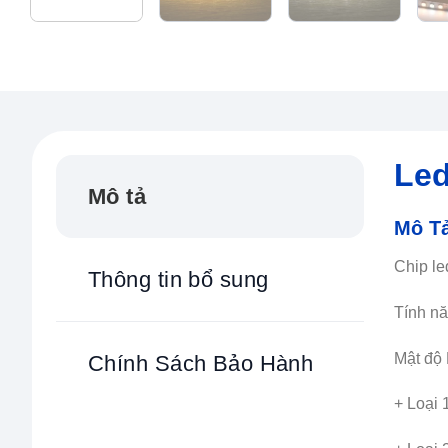
Led
Mô tả
Mô T
Chip le
Thông tin bổ sung
Tính nă
Mật độ
Chính Sách Bảo Hành
+ Loại 