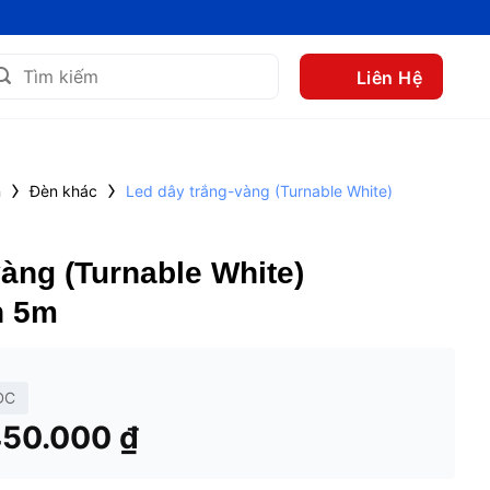
m
Liên Hệ
m:
›
›
n
Đèn khác
Led dây trắng-vàng (Turnable White)
àng (Turnable White)
n 5m
DC
Khoảng
450.000
₫
giá:
từ