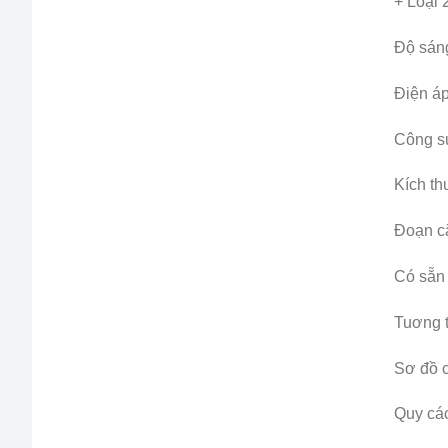
+ Loại 
Độ sáng
Điện á
Công s
Kích th
Đoạn cắ
Có sẵn
Tuơng t
Sơ đồ c
Quy các