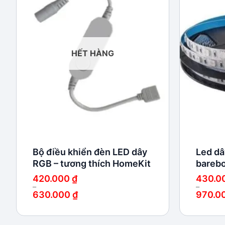
Add to
wishlist
HẾT HÀNG
Bộ điều khiển đèn LED dây
Led dâ
RGB – tương thích HomeKit
bareb
420.000
₫
430.0
–
–
630.000
₫
970.0
Khoảng
Khoảng
giá:
giá:
từ
từ
420.000 ₫
430.000