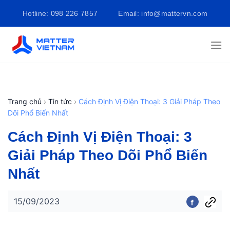
Bỏ
Hotline: 098 226 7857
Email: info@mattervn.com
qua
nội
dung
Trang chủ
›
Tin tức
›
Cách Định Vị Điện Thoại: 3 Giải Pháp Theo
Dõi Phổ Biến Nhất
Cách Định Vị Điện Thoại: 3
Giải Pháp Theo Dõi Phổ Biến
Nhất
15/09/2023