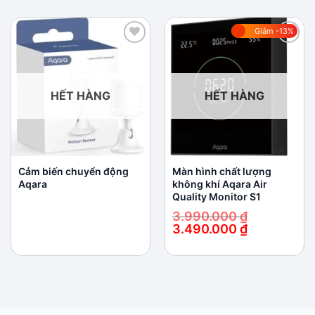
Giảm -13%
Add to
Add to
wishlist
wishlist
HẾT HÀNG
HẾT HÀNG
Cảm biến chuyển động
Màn hình chất lượng
Aqara
không khí Aqara Air
Quality Monitor S1
3.990.000
₫
3.490.000
₫
Giá
Giá
gốc
hiện
là:
tại
3.990.000 ₫.
là:
3.490.000 ₫.