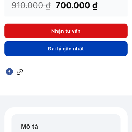
Giá
Giá
910.000
₫
700.000
₫
gốc
hiện
là:
tại
910.000 ₫.
là:
Nhận tư vấn
700.000 
Đại lý gần nhất
Mô tả