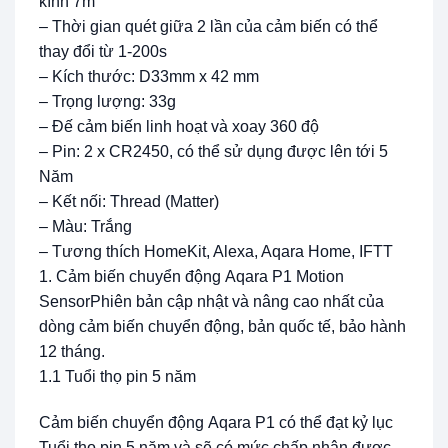
kính 7m
– Thời gian quét giữa 2 lần của cảm biến có thể
thay đổi từ 1-200s
– Kích thước: D33mm x 42 mm
– Trọng lượng: 33g
– Đế cảm biến linh hoạt và xoay 360 độ
– Pin: 2 x CR2450, có thể sử dụng được lên tới 5
Năm
– Kết nối: Thread (Matter)
– Màu: Trắng
– Tương thích HomeKit, Alexa, Aqara Home, IFTT
1. Cảm biến chuyển động Aqara P1 Motion
SensorPhiên bản cập nhật và nâng cao nhất của
dòng cảm biến chuyển động, bản quốc tế, bảo hành
12 tháng.
1.1 Tuổi thọ pin 5 năm
Cảm biến chuyển động Aqara P1 có thể đạt kỷ lục
Tuổi thọ pin 5 năm và sẽ có mức chấp nhận được