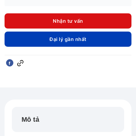
gốc
hiện
là:
tại
499.000 ₫.
là:
Nhận tư vấn
440.000
Đại lý gần nhất
Mô tả