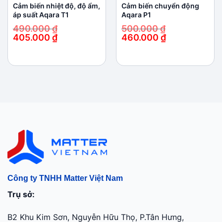
Cảm biến nhiệt độ, độ ẩm,
Cảm biến chuyển động
áp suất Aqara T1
Aqara P1
490.000
₫
500.000
₫
405.000
₫
460.000
₫
Giá
Giá
Giá
Giá
gốc
hiện
gốc
hiện
là:
tại
là:
tại
490.000 ₫.
là:
500.000 ₫.
là:
405.000 ₫.
460.000 ₫.
Công ty TNHH Matter Việt Nam
Trụ sở:
B2 Khu Kim Sơn, Nguyễn Hữu Thọ, P.Tân Hưng,